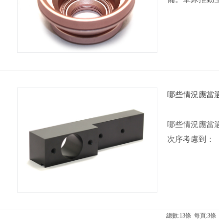
哪些情況應當選
哪些情況應當選
次序考慮到：​
總數:13條 每頁:3條 