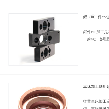
鋁（lǚ）件cnc
鋁件cnc加工
（gèng）改
車床加工應用
從業車床加工
備。車床推動生