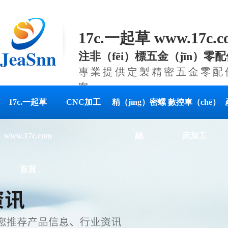
17c.一起草 www.17c
注非（fēi）標五金（jīn）零
專業提供定製精密五金零配件
案
17c.一起草
CNC加工
精（jīng）密螺
數控車（chē）
www.17c.com
絲
床加工
首頁