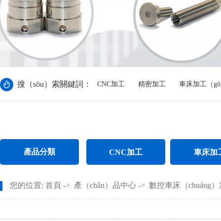
搜（sōu）索關鍵詞：
CNC加工
精密加工
車床加工（gō
產品分類
CNC加工
車床加
CNC電（diàn）腦鑼加工
不鏽鋼（gāng）件
您的位置:
首頁
->
產（chǎn）品中心
->
數控車床（chuáng
CNC長軸加（jiā）工
螺母車床（chuá