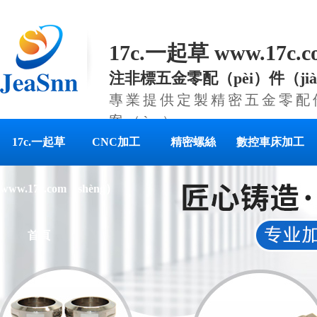
17c.一起草 www.17c
注非標五金零配（pèi）件（ji
專業提供定製精密五金零配件
案（àn）
17c.一起草
CNC加工
精密螺絲
數控車床加工
www.17c.com（shèng）
首頁