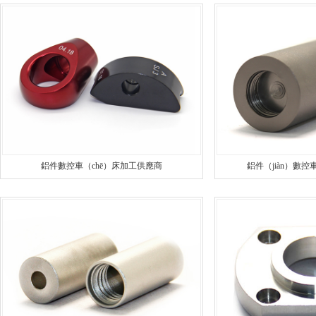
安全設（shè）備配件CNC加工（gōng）
螺柱車床
不鏽鋼件CNC加工
鋁件車床
鋁件CNC加工
銅件車床
銅件CNC加工
銷軸車（chē
鋁件數控車（chē）床加工供應商
鋁件（jiàn）數控