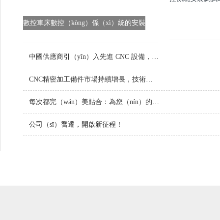
數控車床數控（kòng）係（xì）統的安裝
調試注意事項
中國供應商引（yǐn）入先進 CNC 設備，提升定製金屬零件品質
CNC精密加工備件市場持續增長，技術（shù）創（chuàng）新引領行業未來
每次都完（wán）美貼合：為您（nín）的項（xiàng）目定（dìng）製螺絲
公司（sī）喬遷，開啟新征程！