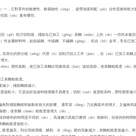
，它對零件的耐磨性、耐腐蝕性（xìng）、疲勞強度和配（pèi）合性質都有較大影（yǐ
些因（yīn）素有哪些。
切（qiē）削刃切削後，殘留在已加工（gōng）表麵（miàn）上的（de）一些尚未被
ù）性金屬材料時，如低碳鋼、中碳鋼、不鏽鋼（gāng）、鋁合（hé）金等，常在已加
突出的部分能（néng）代替（tì）切削刃切入工件（jiàn），在（zài）已加工表麵
）增大。
hōu）期性振動，使已加工表麵出現條痕或（huò）波紋痕跡，使表麵粗糙度（dù）
加工表麵粗糙度。
給量減小，殘留麵積減小。
值較小。它是由於低速時積屑瘤不易產生；切削（xuē）速度較高時，塑性變形減小
角對殘留麵積和振動有很大的影響。 通常當（dāng）刀尖圓弧半徑增大，主偏角
振動，使表麵（miàn）粗糙度值增大（dà）。
持鋒利的時間是不同的（de）。高速鋼刀具能刃磨得（dé）很鋒利，但保持的時間較短
削表麵粗糙度值較小。
越高，則出現積屑瘤、鱗刺、冷（lěng）硬的現象減少，表麵粗糙度值越小。所以高碳鋼