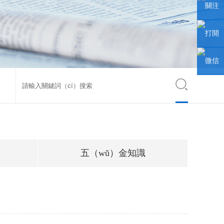
（wēi）
關注
信聯係
微信公
打開
人
眾號
手機網
微信
（wǎng
小程序
站
題
五（wǔ）金知識