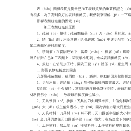
表（biǎo）麵粗糙度是衡量已加工表麵質量的重要標記之（zhī）一
有很多，為了高到良好的表麵粗糙度，我們就來理解（jiě）一下這
影響表麵粗糙度的因素（sù）
一．加工表麵粗糙的原因
1、殘留（liú）麵積：殘留麵積是（shì）刀（dāo）具的主、副
2、鱗（lín）刺：用高速鋼刀具低速或（huò）中速切削塑（s
加工表麵的表麵粗糙度。
3、積屑瘤：在切削經過中，當產（chǎn）生積屑（xiè）瘤時，其
碎片粘附在已加工表麵上，呈現細小毛刺，造成表麵粗糙度（dù
4、振動：在切削加工時，因為工藝（yì）體係（xì）產生周（z
二.影響表麵粗糙度的因素
凡影響殘留麵積、積屑瘤（liú）、鱗刺、振動的因素都影響
1、切削用量：進給量（liàng）對殘留麵積的影響最大。進
切削塑（sù）性金屬時，當切削速度很低或很高時，表麵粗糙度
材料變形小（xiǎo），故表麵粗糙度值也減小。
2、刀具幾何（hé）參數：刀具的刀尖圓弧半徑、主偏角和副偏
（guò）大（dà）或主偏角過小，會（huì）因為切削力增大而產生
3、刀具材料：刀具材（cái）料不同，刃口圓弧半徑的大小和保
（hé）金刀具刃磨後刃口圓弧半徑（jìng）很大，在高速度下切
4、工件材料：加工塑（sù）性材料時，工件材料的塑性越低，硬度