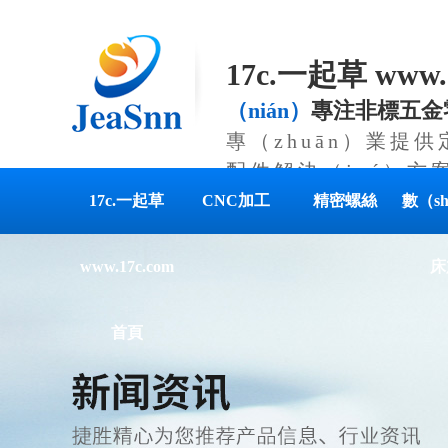
17c.一起草 www
（nián）
專注非標五金
專（zhuān）業提
配件解決（jué）方
17c.一起草
CNC加工
精密螺絲
數（s
www.17c.com
床
首頁