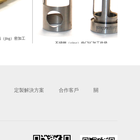
ng）密加工
不鏽鋼（gāng）件CNC加工批發
定製解決方案
合作客戶
關