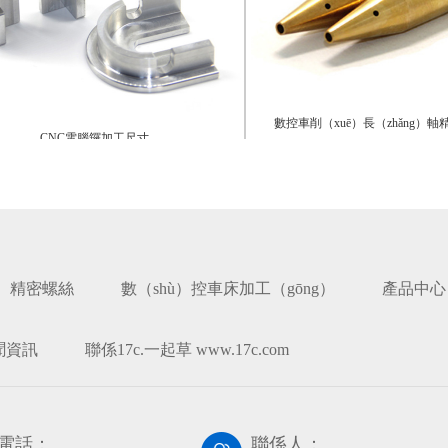
數控車削（xuē）長（zhǎng）軸精（jī
CNC電腦鑼加工尺寸
（gōng）
精密螺絲
數（shù）控車床加工（gōng）
產品中心
聞資訊
聯係17c.一起草 www.17c.com
電話：
聯係人：