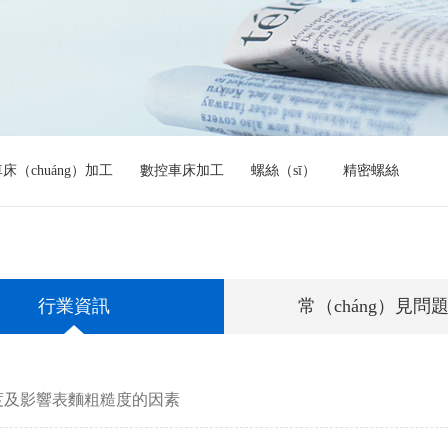
床（chuáng）加工
數控車床加工
螺絲（sī）
精密螺絲
行業資訊
常（cháng）見問
糙度及影響表麵粗糙度的因素