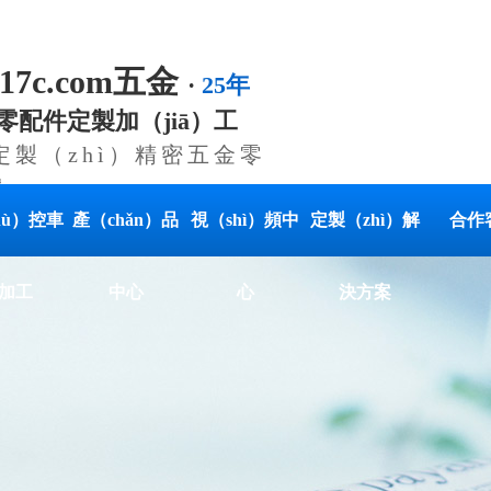
.17c.com五金
·
25年
零配件定製加（jiā）工
供定製（zhì）精密五金零
案
hù）控車
產（chǎn）品
視（shì）頻中
定製（zhì）解
合作
加工
中心
心
決方案