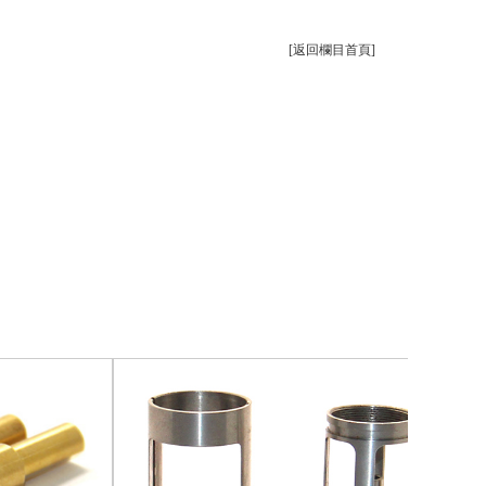
[返回欄目首頁]