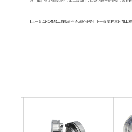
度（dù）值比低碳鋼小，加工鑄鐵時，因為切屑呈崩碎型，故在同樣加
[上一頁:CNC機加工自動化生產線的優勢]
[下一頁:數控車床加工