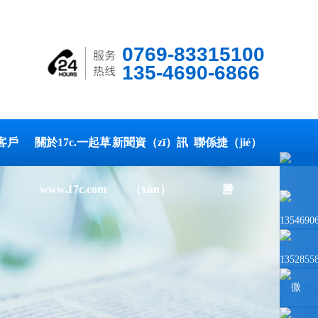
0769-83315100
135-4690-6866
客戶
關於17c.一起草
新聞資（zī）訊
聯係捷（jié）
www.17c.com
（xùn）
勝
1354690
1352855
微