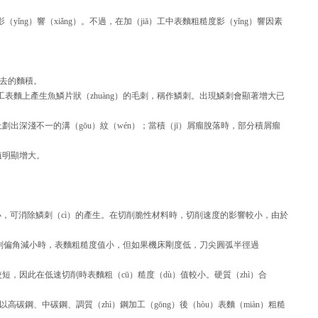
ng）響（xiǎng）。不過，在加（jiā）工中表麵粗糙度影（yǐng）響因素
切去的麵積。
工表麵上產生魚鱗片狀（zhuàng）的毛刺，稱作鱗刺。出現鱗刺會顯著增大已
上劃出深淺不一的溝（gōu）紋（wén）；當積（jī）屑瘤脫落時，部分積屑瘤
值明顯增大。
，可消除鱗刺（cì）的產生。在切削脆性材料時，切削速度的影響較小，由於
和副偏角減小時，表麵粗糙度值小，但如果機床剛度低，刀尖圓弧半徑過
，因此在低速切削時表麵粗（cū）糙度（dù）值較小。硬質（zhì）合
、中碳鋼、調質（zhì）鋼加工（gōng）後（hòu）表麵（miàn）粗糙