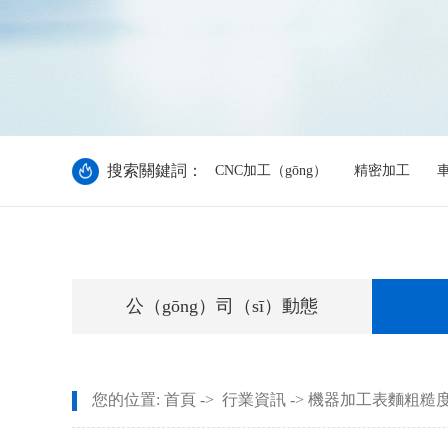
搜索關鍵詞：
CNC加工（gōng）
精密加工
車
公（gōng）司（sī）動態
您的位置:
首頁
->
行業資訊
-> 機器加工表麵粗