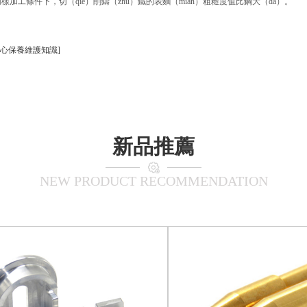
工條件下，切（qiē）削鑄（zhù）鐵的表麵（miàn）粗糙度值比鋼大（dà）。
核心保養維護知識]
新品推薦
NEW PRODUCT RECOMMENDATION