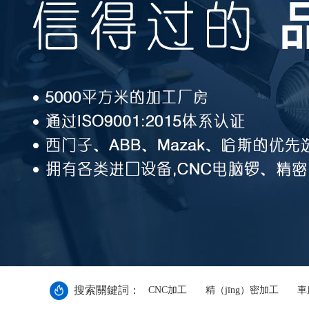
搜索關鍵詞：
CNC加工
精（jīng）密加工
車