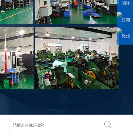
（wēi）
關注
信聯係
微信公
打開
人
眾號
手機網
微信
站
小程序