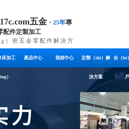
.17c.com五金
·
25年
專
金零配件定製加工
ng）密五金零配件解決方
車床加工
產品中心
視頻中心
定製（zhì）解
合（h
ōng）
決方案