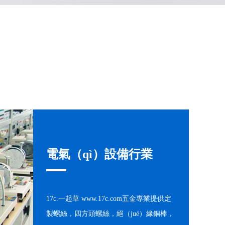
電氣（qì）設備行業
17c.一起草 www.17c.com五金專業提供定
製螺絲，四方頭螺絲，絕（jué）緣銅棒，