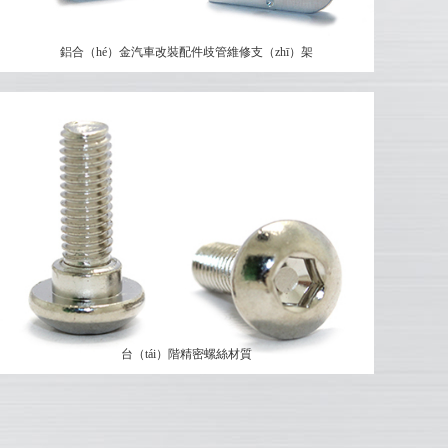
鋁合（hé）金汽車改裝配件歧管維修支（zhī）架
台（tái）階精密螺絲材質