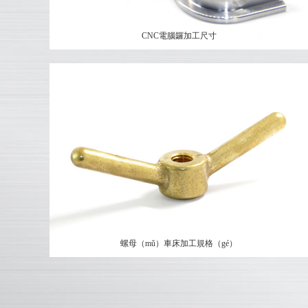
CNC電腦鑼加工尺寸
螺母（mǔ）車床加工規格（gé）