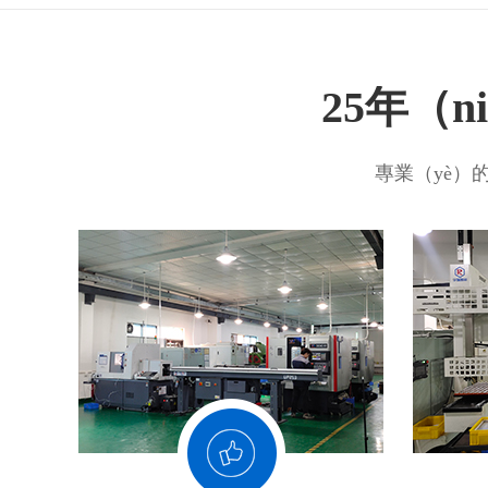
25年（
專業（yè）