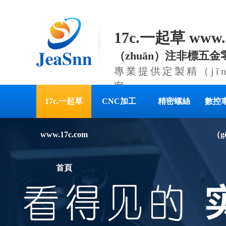
17c.一起草 www
（zhuān）注非標五
專業提供定製精（jī
案
17c.一起草
CNC加工
精密螺絲
數控
www.17c.com
（g
首頁