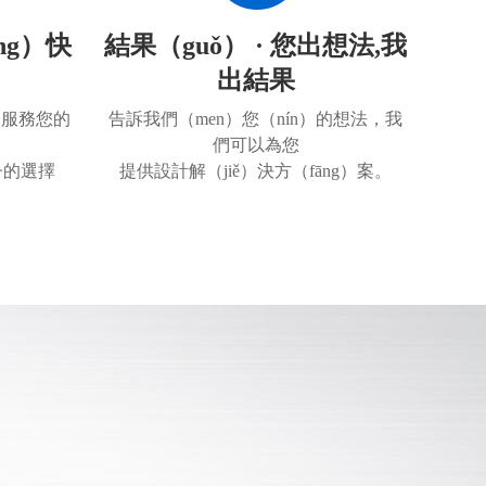
ōng）快
結果（guǒ） · 您出想法,我
出結果
一次服務您的
告訴我們（men）您（nín）的想法，我
們可以為您
子的選擇
提供設計解（jiě）決方（fāng）案。