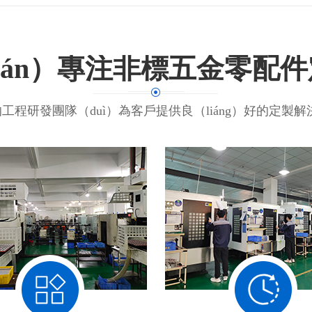
nián）專注非標五金零配
的工程研發團隊（duì）為客戶提供良（liáng）好的定製解決