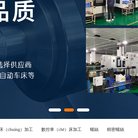
床（chuáng）加工
數控車（chē）床加工
螺絲
精密螺絲