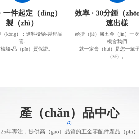
· 一件起定（dìng）
效率 · 30分鍾（zh
製（zhì）
速出樣
（kòng）：進料檢驗-製程品
給捷（jié）勝五金（jīn）
管-
機會我們
檢驗-品（pǐn）質保證。
就一定會（huì）是您一輩
（zé）。
產（chǎn）品中心
25年專注，提供高（gāo）品質的五金零配件產品（pǐn）