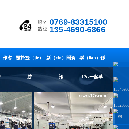
0769-83315100
135-4690-6866
é）作客
關於捷（jié）
新（xīn）聞資
聯（lián）係
戶
勝
訊
17c.一起草
1354690
www.17c.com
1352855
微