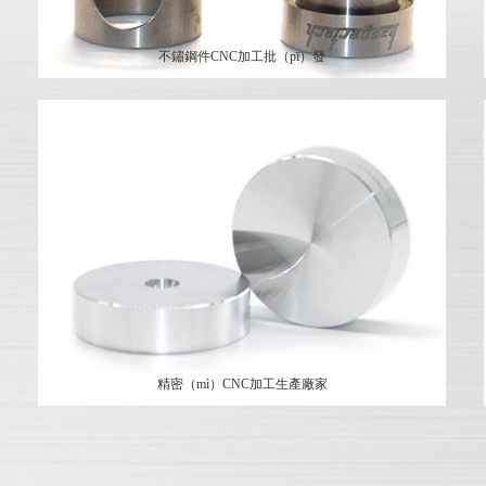
不鏽鋼件CNC加工批（pī）發
精密（mì）CNC加工生產廠家