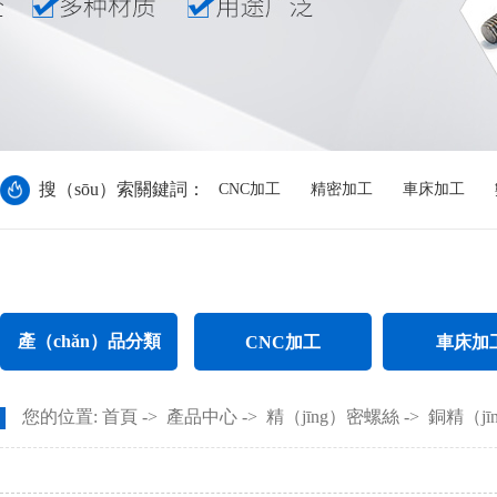
搜（sōu）索關鍵詞：
CNC加工
精密加工
車床加工
產（chǎn）品分類
CNC加工
車床加
CNC電（diàn）腦（nǎo）鑼加工
不鏽鋼件車床加（
您的位置:
首頁
->
產品中心
->
精（jīng）密螺絲
->
銅精（jī
CNC長軸加工
螺母車床