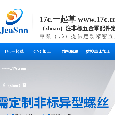
17c.一起草 www.17c
（zhuān）注非標五金零配件
專業（yè）提供定製精密
17c.一起草
CNC加工
精密螺絲
數控車床加工
www.17c.com
首（shǒu）頁