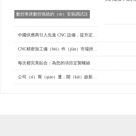
數控車床數控係統的（de）安裝調試注
意事項
中國供應商引入先進 CNC 設備，提升定製金屬零件品質
CNC精密加工備（bèi）件（jiàn）市場持續增長，技術創新引領行業未來
每次都完美貼合：為您的項目定製螺絲
公司（sī）喬（qiáo）遷，開（kāi）啟新征程！