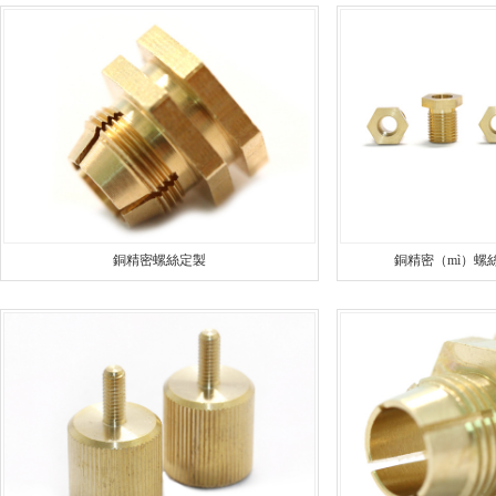
安全設備配件CNC加工
螺（luó）柱
不鏽（xiù）鋼件CNC加工
鋁件車床
鋁件CNC加工（gōng）
銅（tóng）件車床
銅（tóng）件CNC加工
銷軸（zhóu）車床
銅精密螺絲定製
銅精密（mì）螺絲