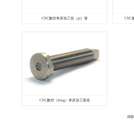
CNC數控車床加工批（pī）發
CNC
CNC數控（kòng）車床加工製造
總數