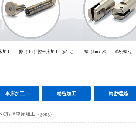
）床加工
數（shù）控車床加工（gōng）
螺（luó）絲
精密螺絲
車床加工
精密加工
精密螺絲
鋼件車床加工（gōng）
精密CNC加（jiā）工
不鏽鋼精密螺絲
NC數控車床加工（gōng）
螺母車床加工
精（jīng）密不鏽鋼件加工
加（jiā）長精密螺絲