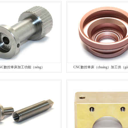
螺柱車床加（jiā）工
精密車床加工
鋁（lǚ）精密螺絲
件車（chē）床加工
精密螺絲加工
台階精密螺絲
（tóng）件車床加工
精密鋁件加（jiā）工
銅精密螺絲
銷軸車床加工
精（jīng）密銅件加工
異形精密螺絲
NC數控車床加工功能（néng）
CNC數控車床（chuáng）加工供（g