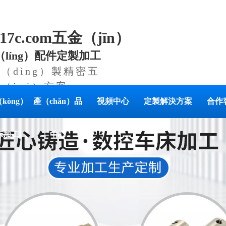
17c.com五金（jīn）
líng）配件定製加工
（dìng）製精密五
（jué）方案
kòng）
產（chǎn）品
視頻中心
定製解決方案
合作
床加工
中心