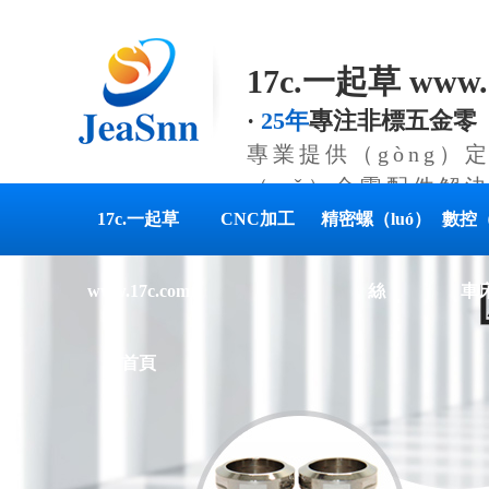
17c.一起草 www.
·
25年
專注非標五金零（
專業提供（gòng）定
（wǔ）金零配件解決
17c.一起草
CNC加工
精密螺（luó）
數控（
www.17c.com
絲
車
首頁