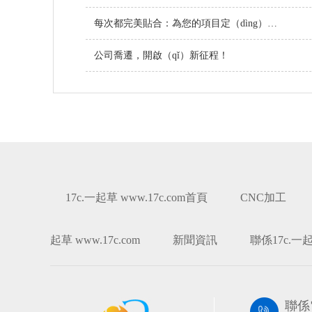
每次都完美貼合：為您的項目定（dìng）製螺（luó）絲
公司喬遷，開啟（qǐ）新征程！
17c.一起草 www.17c.com首頁
CNC加工
起草 www.17c.com
新聞資訊
聯係17c.一起草
聯係