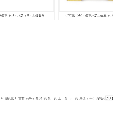
數控車（chē）床加（jiā）工批發商
CNC數（shù）控車床加工生產（ch
:9 總頁數:1 當前（qián）是:第1頁 第一頁 上一頁 下一頁 最後（hòu）頁轉到