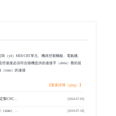
置與（yǔ）MDI/CRT單元、機床控製麵板、電氣櫃、
這些連接必須符合隨機提供的連接手（shǒu）冊的規
（xiàn）的連接
【更多詳情（qíng）】
中國製造（zào）商（shāng）在定製CNC加工黃銅零件領域表現卓越
[2024-07-03]
CNC機加（jiā）工自動化生產線（xiàn）的優勢（shì）
[2019-07-18]