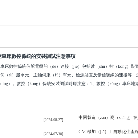
控車床數控係統的安裝調試注意事項
車床數控係統信號電纜的（de）連接（jiē）包括數（shù）控（kòng）裝
伺（sì）服單元、主軸伺服（fú）單元、檢測裝置反饋信號線的連接等，
dìng）。數控（kòng）係統安裝調試時應注意：1、數控（kòng）車床地線
[2024-08-27]
[2024-07-30]