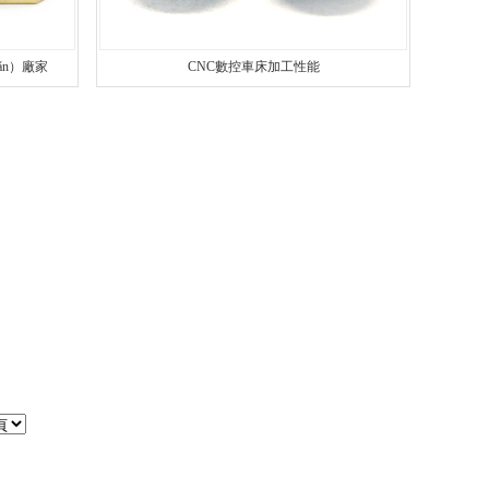
ǎn）廠家
CNC數控車床加工性能