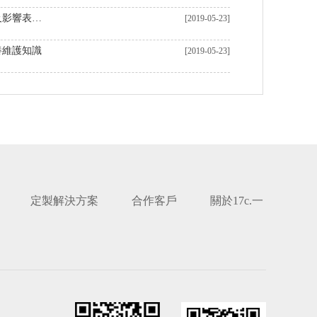
機器加工表麵（miàn）粗糙度及影響表麵粗糙度的因素
[2019-05-23]
養維護知識
[2019-05-23]
定製解決方案
合作客戶
關於17c.一