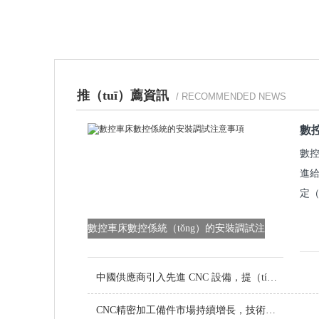
推（tuī）薦資訊
/ RECOMMENDED NEWS
數
數控
進給
定（
數控車床數控係統（tǒng）的安裝調試注
意事（shì）項
中國供應商引入先進 CNC 設備，提（tí）升（shēng）定製金屬零件品質
CNC精密加工備件市場持續增長，技術創新引領行業未（wèi）來