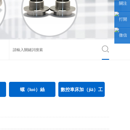
聯係人
關注
微信公
打開
眾號
手機網
微信
站
小程序
螺（luó）絲
數控車床加（jiā）工
電氣螺絲
CNC數控車床加工
電子螺絲
不（bú）鏽鋼件數控車床加工