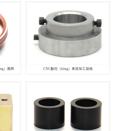
定製螺絲
精密數控車床加工
非標螺絲
鋁件數控車床加工
精密（mì）螺絲
數控車床加（jiā）工零件
異形螺絲
銅件數控車床（chuáng）加工
CNC數控（kòng）車床加工規格
òng）應商