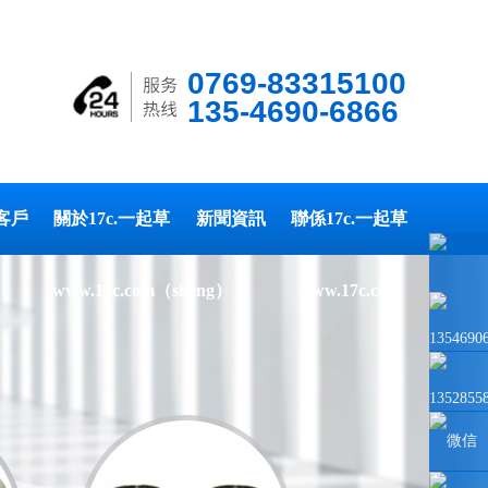
0769-83315100
135-4690-6866
客戶
關於17c.一起草
新聞資訊
聯係17c.一起草
www.17c.com（shèng）
www.17c.com
1354690
1352855
微信