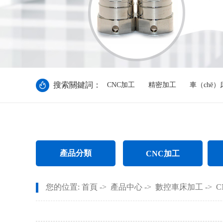
搜索關鍵詞：
CNC加工
精密加工
車（chē
產品分類
CNC加工
CNC電腦鑼加工
不鏽
您的位置:
首頁
->
產品中心
->
數控車床加工
->
C
CNC長軸加工