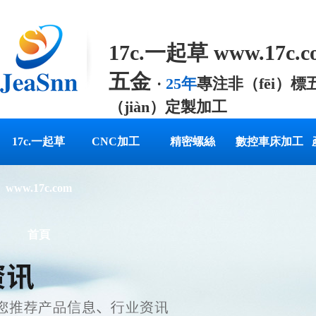
17c.一起草 www.17c.
五金
·
25年
專注非（fēi）標
（jiàn）定製加工
專業提供定製精密五金零配
17c.一起草
CNC加工
精密螺絲
數控車床加工
www.17c.com
首頁