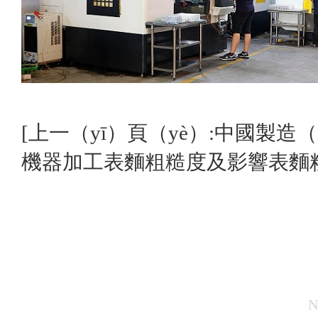
[上一（yī）頁（yè）:中國製造
機器加工表麵粗糙度及影響表麵
N