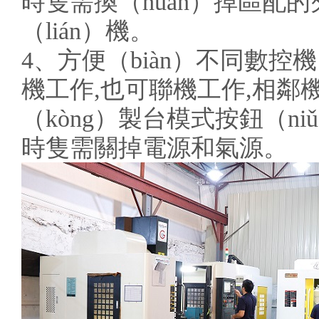
時隻需換（huàn）掉區配的
（lián）機。
4、方便（biàn）不同數控
機工作,也可聯機工作,相鄰機
（kòng）製台模式按鈕（ni
時隻需關掉電源和氣源。