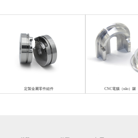
定製金屬零件組件
CNC電腦（nǎo）鑼（luó）