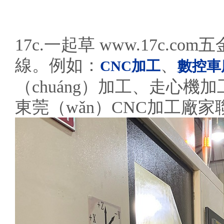
17c.一起草 www.17c.
線。例如：
、
CNC加工
數控車
（chuáng）加工、走心機
東莞（wǎn）CNC加工廠家聯（l