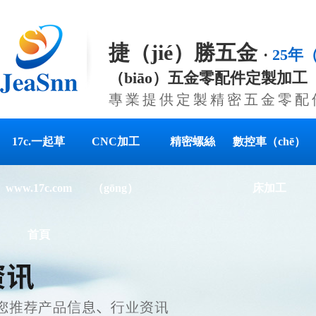
捷（jié）勝五金
·
25年（
（biāo）五金零配件定製加工
專業提供定製精密五金零配
17c.一起草
CNC加工
精密螺絲
數控車（chē）
www.17c.com
（gōng）
床加工
首頁