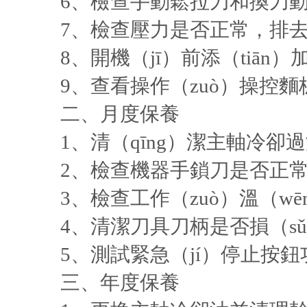
6、檢查手動鬆拉刀和換刀動作
7、檢查壓力是否正常，排去
8、開機（jī）前添（tiān）加
9、查看操作（zuò）操控麵
二、月度保養
1、清（qīng）潔主軸冷卻
2、檢查機器手鎖刀是否正常
3、檢查工作（zuò）溫（wē
4、清潔刀具刀柄是否損（sǔn
5、測試緊急（jí）停止按鈕
三、年度保養