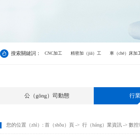
搜索關鍵詞：
CNC加工
精密加（jiā）工
車（chē）床加
公（gōng）司動態
行
您的位置（zhì）:
首（shǒu）頁
->
行（háng）業資訊
-> 數