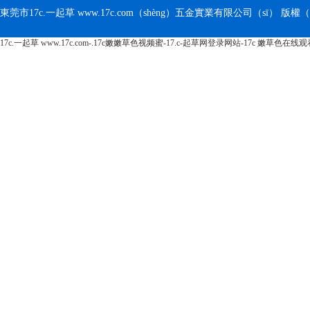
東莞市17c.一起草 www.17c.com（shèng）五金實業有限公司（sī） 版權（quá
17c.一起草 www.17c.com-.17c嫩嫩草色视频蜜-17.c-起草网登录网站-17c 嫩草色在线
【
後台管理
】