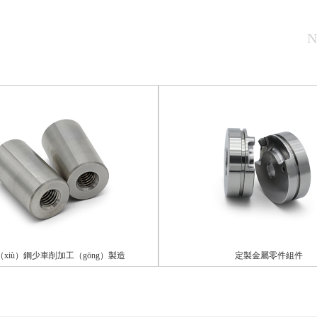
N
ù）鋼少車削加工（gōng）製造
定製金屬零件組件