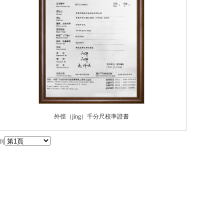
外徑（jìng）千分尺校準證書
到