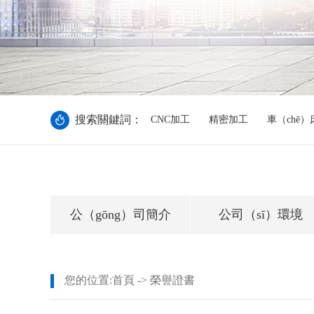
搜索關鍵詞：
CNC加工
精密加工
車（chē
公（gōng）司簡介
公司（sī）環境
您的位置:
首頁
->
榮譽證書