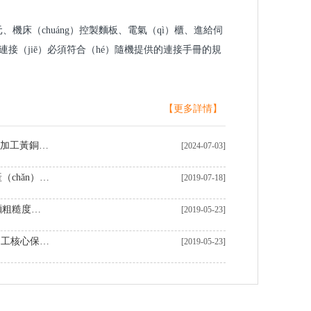
元、機床（chuáng）控製麵板、電氣（qì）櫃、進給伺
連接（jiē）必須符合（hé）隨機提供的連接手冊的規
【更多詳情】
中國製造商在定（dìng）製CNC加工黃銅（tóng）零件領域表現卓越
[2024-07-03]
CNC機加工自動（dòng）化生產（chǎn）線的優勢
[2019-07-18]
機器加工表麵粗糙度及影響表麵粗糙度（dù）的因素
[2019-05-23]
數控（kòng）車床（chuáng）加工核心保養維護知識
[2019-05-23]