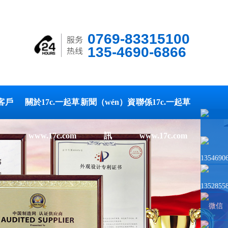
0769-83315100
135-4690-6866
客戶
關於17c.一起草
新聞（wén）資
聯係17c.一起草
www.17c.com
訊
www.17c.com
1354690
1352855
微信