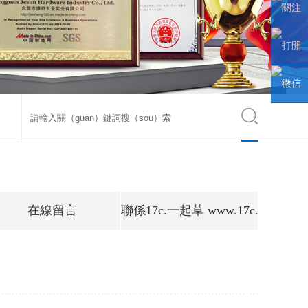
聯係人
關注
微信公
打開
眾號
手機
微信
（jī）網
小程序
站
在線留言
聯係17c.一起草 www.17c.com