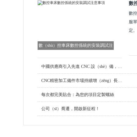
數
數控
服單
定。
數（shù）控車床數控係統的安裝調試注
意事項
中國供應商引入先進 CNC 設（shè）備，提升（shēng）定製金屬零件品質
CNC精密加工備件市場持續增（zēng）長，技術創新引領行（háng）業未來（lái）
每次都完美貼合：為您的項目定製螺絲
公司（sī）喬遷，開啟新征程！