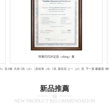
阿裏巴巴評定證（zhèng）書
i）頁:6條 共有:3頁（yè） | 當前第（dì）1頁 最前頁 上一（yī）頁
下一頁
最後頁
轉
新品推薦
NEW PRODUCT RECOMMENDATION