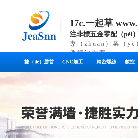
17c.一起草 www
注非標五金零配（pèi
專（zhuān）業（
件解決方案
捷（jié）勝首
CNC加工
精密螺絲
數控（
頁
車