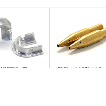
電腦鑼加工尺寸
數控車削（xuē）長軸精密（mì）加工（gōng）