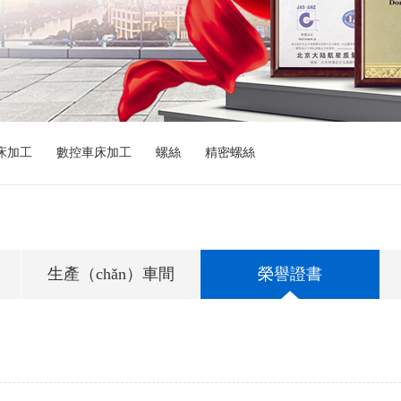
）床加工
數控車床加工
螺絲
精密螺絲
生產（chǎn）車間
榮譽證書