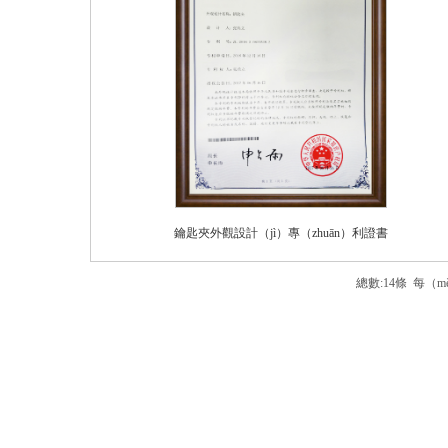
鑰匙夾外觀設計（jì）專（zhuān）利證書
總數:14條 每（mě