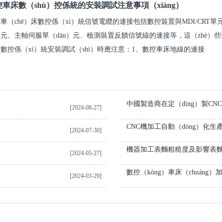
控車床數（shù）控係統的安裝調試注意事項（xiàng）
車（chē）床數控係（xì）統信號電纜的連接包括數控裝置與MDI/CRT單
元、主軸伺服單（dān）元、檢測裝置反饋信號線的連接等，這（zhè）些
數控係（xì）統安裝調試（shì）時應注意：1、數控車床地線的連接
[2024-08-27]
[2024-07-30]
[2024-05-27]
[2024-03-29]