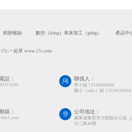
精密螺絲
數控（kòng）車床加工（gōng）
產品中
7c.一起草 www.17c.com
電話：
聯係人：
83315100
李小姐 13546906866
蘭小（xiǎo）姐 13528558864
郵箱：
公司地址：
00s1.com
廣東省東莞市大朗鎮水口金（j
沙二路48號