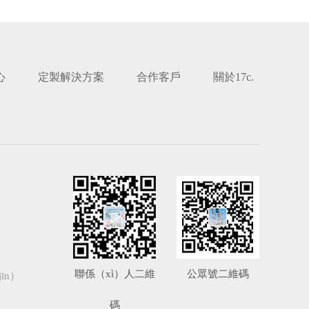
心
定製解決方案
合作客戶
關於17c.
聯係（xì）人二維
公眾號二維碼
īn）
碼