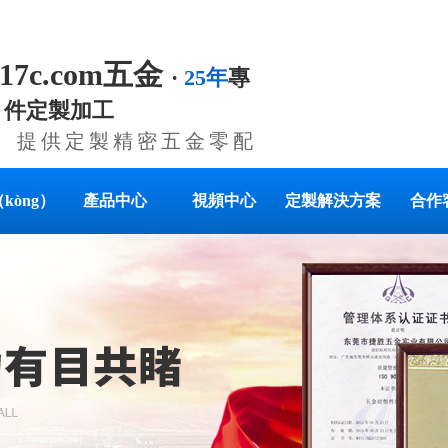
.17c.com五金
·
25年
專
）件定製加工
yè）提供定製精密五金零配
kòng）
產品中心
視頻中心
定製解決方案
合作
床加工