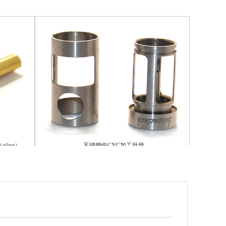
不鏽鋼件CNC加工批發
不鏽（xiù