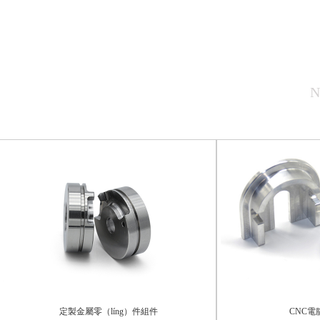
N
定製金屬零（líng）件組件
CNC電腦鑼