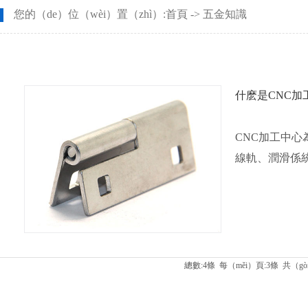
您的（de）位（wèi）置（zhì）:
首頁
->
五金知識
什麽是CNC加
CNC加工中心
線軌、潤滑係
總數:4條 每（měi）頁:3條 共（gòn