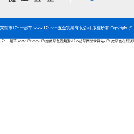
東莞市17c.一起草 www.17c.com五金實業有限公司 版權所有 Copyright @ 
17c.一起草 www.17c.com-.17c嫩嫩草色视频蜜-17.c-起草网登录网站-17c 嫩草色在线