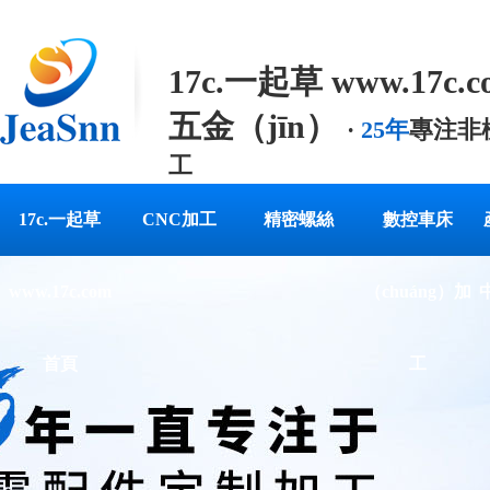
17c.一起草 www.17c.
五金（jīn）
·
25年
專注非
工
專業提供定製精密五金零配
17c.一起草
CNC加工
精密螺絲
數控車床
www.17c.com
（chuáng）加
首頁
工