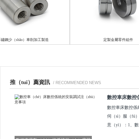
少（shǎo）車削加工製造
定製金屬零件組件
推（tuī）薦資訊
/ RECOMMENDED NEWS
數控車床數控
數控車床數控係統
伺（sì）服（
意（yì）：1、數