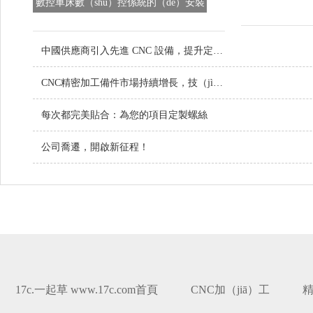
數控車床數（shù）控係統的（de）安裝
調試注（zhù）意事項
中國供應商引入先進 CNC 設備，提升定製金屬零件品質（zhì）
CNC精密加工備件市場持續增長，技（jì）術創新（xīn）引領行（háng）業（yè）未來
每次都完美貼合：為您的項目定製螺絲
公司喬遷，開啟新征程！
17c.一起草 www.17c.com首頁
CNC加（jiā）工