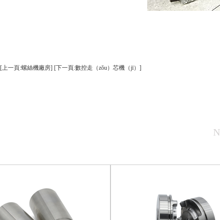
[上一頁:螺絲機廠房]
[下一頁:數控走（zǒu）芯機（jī）]
N