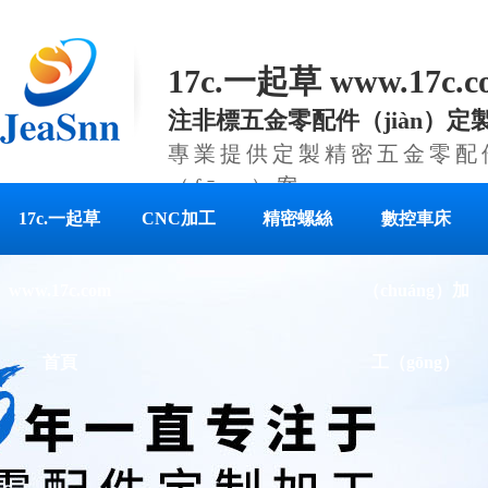
17c.一起草 www.17c
注非標五金零配件（jiàn）定
專業提供定製精密五金零配件
（fāng）案
17c.一起草
CNC加工
精密螺絲
數控車床
www.17c.com
（chuáng）加
首頁
工（gōng）