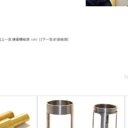
[上一頁:鹽霧機檢測（cè）]
[下一頁:針規檢測]
N