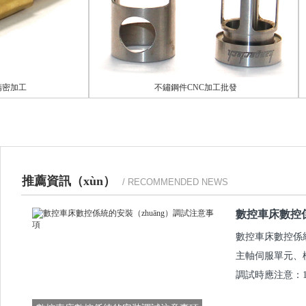
加工
不鏽鋼件CNC加工批發
推薦資訊（xùn）
/ RECOMMENDED NEWS
數控車床數控係
數控車床數控係統
主軸伺服單元、
調試時應注意：1