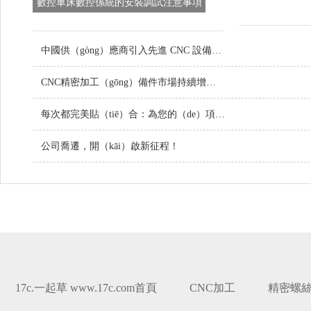
數控車床數控係統的安裝調試注意事項
（xiàng）
中國供（gòng）應商引入先進 CNC 設備，提升定製金屬零件品質
CNC精密加工（gōng）備件市場持續增（zēng）長，技術創新引領行業未來
每次都完美貼（tiē）合：為您的（de）項目（mù）定製螺絲
公司喬遷，開（kāi）啟新征程！
17c.一起草 www.17c.com首頁
CNC加工
精密螺絲