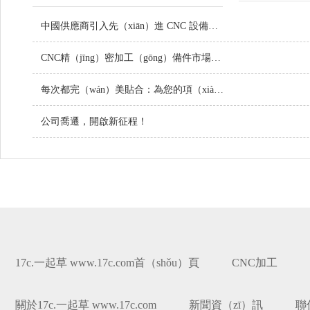
中國供應商引入先（xiān）進 CNC 設備，提升定製金屬零件品質
CNC精（jīng）密加工（gōng）備件市場持續增長，技術創新引領行業未來
每次都完（wán）美貼合：為您的項（xiàng）目定（dìng）製螺絲
公司喬遷，開啟新征程！
17c.一起草 www.17c.com首（shǒu）頁
CNC加工
關於17c.一起草 www.17c.com
新聞資（zī）訊
聯係