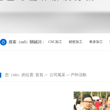
搜索（suǒ）關鍵詞：
CNC加工
精密加工
車床加工
您（nín）的位置:
首頁
->
公司風采
-> 戶外活動