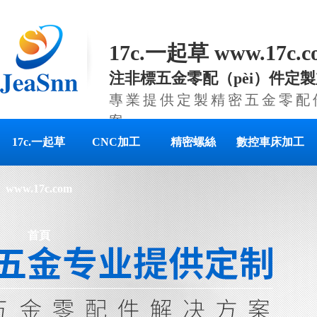
17c.一起草 www.17c
注非標五金零配（pèi）件定
專業提供定製精密五金零配件
案
17c.一起草
CNC加工
精密螺絲
數控車床加工
www.17c.com
首頁