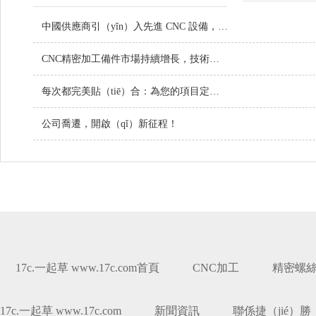
中國供應商引（yǐn）入先進 CNC 設備，提升定製金屬零件品質
CNC精密加工備件市場持續增長，技術創新（xīn）引領行業未來
每次都完美貼（tiē）合：為您的項目定製螺絲
公司喬遷，開啟（qǐ）新征程！
17c.一起草 www.17c.com首頁
CNC加工
精密螺絲
17c.一起草 www.17c.com
新聞資訊
聯係捷（jié）勝（