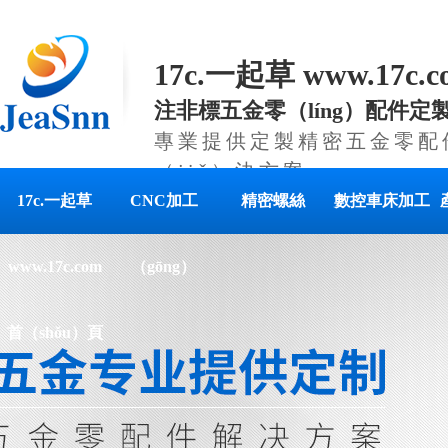
17c.一起草 www.17c
注非標五金零（líng）配件定
專業提供定製精密五金零配件
（jiě）決方案
17c.一起草
CNC加工
精密螺絲
數控車床加工
www.17c.com
（gōng）
首（shǒu）頁