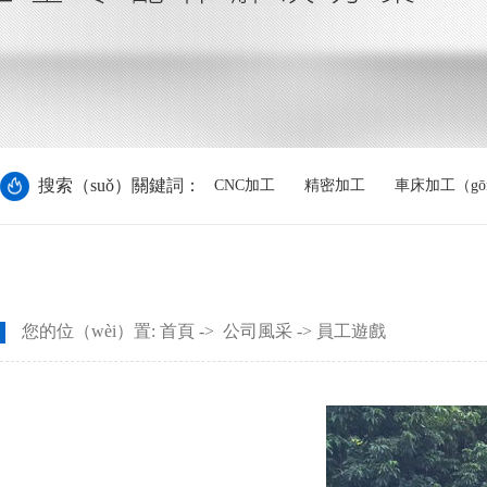
搜索（suǒ）關鍵詞：
CNC加工
精密加工
車床加工（gō
您的位（wèi）置:
首頁
->
公司風采
-> 員工遊戲