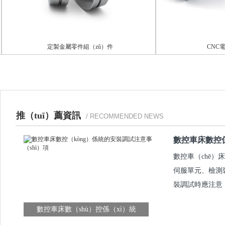
定製金屬零件組（zǔ）件
CNC電腦
推（tuī）薦資訊
/ RECOMMENDED NEWS
數控車床數控
數控車（chē）
伺服單元、檢測
裝調試時應注意
數控車床數（shù）控係（xì）統
（tǒng）的安裝調試注（zhù）意事項