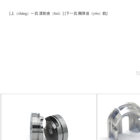
[上（shàng）一頁:運動會（huì）]
[下一頁:團隊遊（yóu）戲]
N