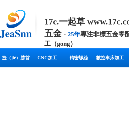
17c.一起草 www.17c.
五金
·
25年
專注非標五金零配
工（gōng）
專業提供定製精密五金零配件
捷（jié）勝首
CNC加工
精密螺絲
數控車床加工
案
頁
（gōng）