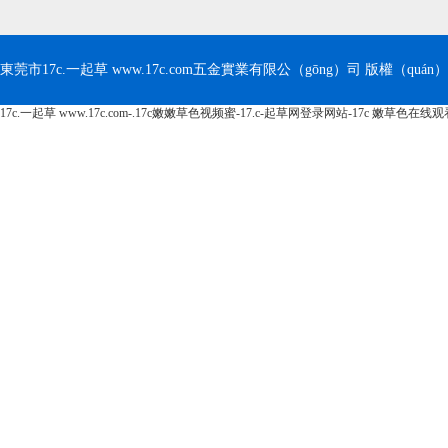
東莞市17c.一起草 www.17c.com五金實業有限公（gōng）司 版權（quán）所有（
17c.一起草 www.17c.com-.17c嫩嫩草色视频蜜-17.c-起草网登录网站-17c 嫩草色在线