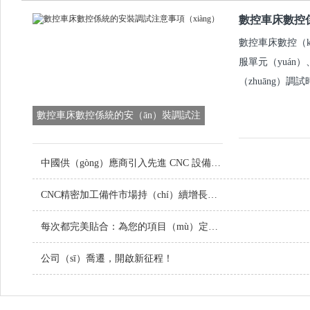
數控車床數控
數控車床數控（k
服單元（yuán
（zhuāng）調
數控車床數控係統的安（ān）裝調試注
意事項
中國供（gòng）應商引入先進 CNC 設備，提升定製金屬零件品質
CNC精密加工備件市場持（chí）續增長（zhǎng），技術創新引領行業未來
每次都完美貼合：為您的項目（mù）定製螺絲
公司（sī）喬遷，開啟新征程！