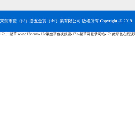
東莞市捷（jié）勝五金實（shí）業有限公司 版權所有 Copyright @ 2019
17c.一起草 www.17c.com-.17c嫩嫩草色视频蜜-17.c-起草网登录网站-17c 嫩草色在线