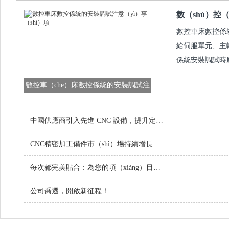
數（shù）控
數控車床數控係統信
給伺服單元、主
係統安裝調試時應
數控車（chē）床數控係統的安裝調試注
意事項
中國供應商引入先進 CNC 設備，提升定製金屬零（líng）件品質
CNC精密加工備件市（shì）場持續增長（zhǎng），技術創新引領行業未來
每次都完美貼合：為您的項（xiàng）目定製螺絲
公司喬遷，開啟新征程！