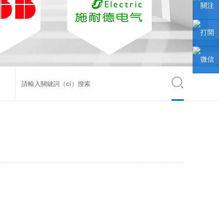
（wēi）
關注
信聯係
（zhù）
打開
人
微信公
手機網
微信
（rén）
（gōng
站
小程序
眾號