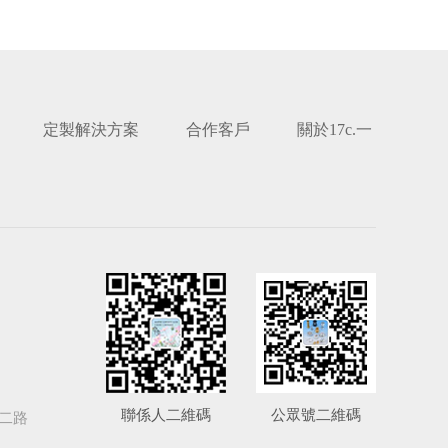
定製解決方案
合作客戶
關於17c.一
聯係人二維碼
公眾號二維碼
二路