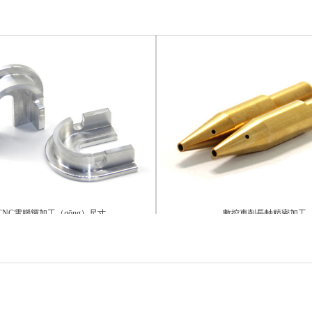
C電腦鑼加工（gōng）尺寸
數控車削長軸精密加工