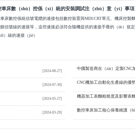
控車床數（shù）控係（xì）統的安裝調試注（zhù）意（yì）事項
車床數控係統信號電纜的連接包括數控裝置與MDI/CRT單元、機床控
饋信號線的連接等，這些連接必須符合隨機提供的連接手冊的（de）規定
dì）線的連接（jiē）
[2024-08-27]
CNC機加工自動化生產線的優
[2024-07-30]
[2024-05-27]
數控車床加工核心保養維護（h
[2024-03-29]