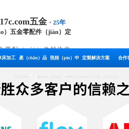
.17c.com五金
·
25年
āo）五金零配件（jiàn）定
金零配（pèi）件解決方
車床加工
產（chǎn）品
視頻（pín）中
定製解決方案
合作
中心
心