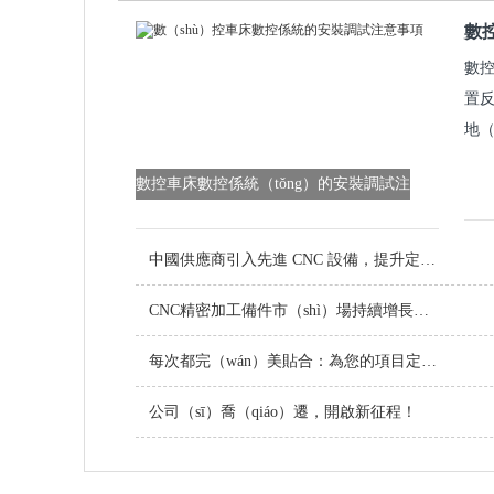
數
數控
置反
地（
數控車床數控係統（tǒng）的安裝調試注
意事項
中國供應商引入先進 CNC 設備，提升定製金屬零件品質
CNC精密加工備件市（shì）場持續增長，技術創新引領行業（yè）未來
每次都完（wán）美貼合：為您的項目定製（zhì）螺絲
公司（sī）喬（qiáo）遷，開啟新征程！