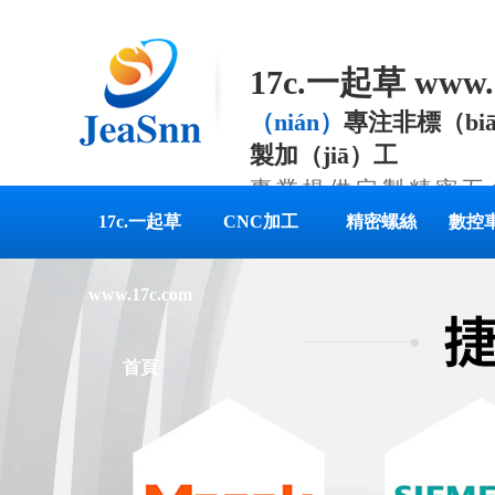
17c.一起草 www
（nián）
專注非標（bi
製加（jiā）工
專業提供定製精密五
案
17c.一起草
CNC加工
精密螺絲
數控
www.17c.com
首頁