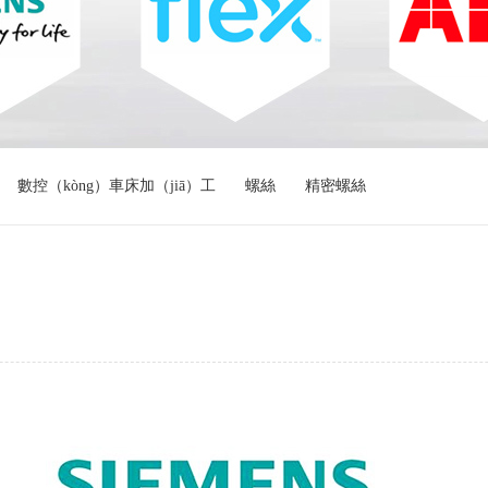
數控（kòng）車床加（jiā）工
螺絲
精密螺絲