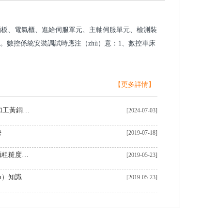
製麵板、電氣櫃、進給伺服單元、主軸伺服單元、檢測裝
。數控係統安裝調試時應注（zhù）意：1、數控車床
【更多詳情】
中國製造商在（zài）定製CNC加工黃銅零件領域表現卓越（yuè）
[2024-07-03]
勢
[2019-07-18]
機器加工表麵粗糙度及影響表麵粗糙度的因素
[2019-05-23]
ù）知識
[2019-05-23]