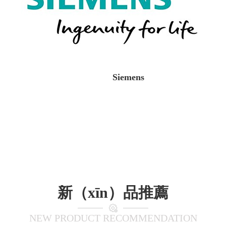
Siemens
新（xīn）品推薦
NEW PRODUCT RECOMMENDATION