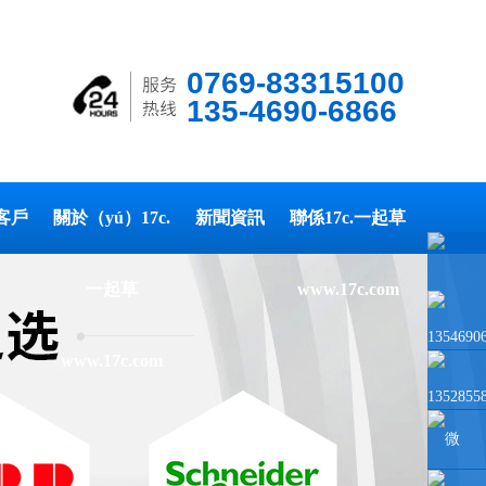
0769-83315100
135-4690-6866
客戶
關於（yú）17c.
新聞資訊
聯係17c.一起草
一起草
www.17c.com
1354690
www.17c.com
1352855
微