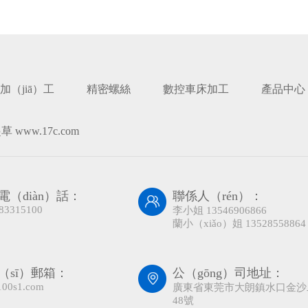
加（jiā）工
精密螺絲
數控車床加工
產品中心
 www.17c.com
電（diàn）話：
聯係人（rén）：
83315100
李小姐 13546906866
蘭小（xiǎo）姐 13528558864
（sī）郵箱：
公（gōng）司地址：
00s1.com
廣東省東莞市大朗鎮水口金沙
48號