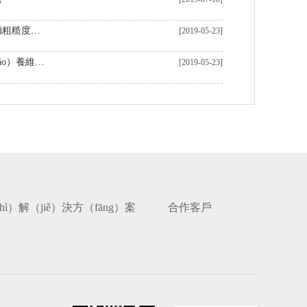
機器加工表麵粗糙度及影響表麵粗糙度的因素
[2019-05-23]
數控車床加（jiā）工核心保（bǎo）養維（wéi）護知（zhī）識
[2019-05-23]
hì）解（jiě）決方（fāng）案
合作客戶