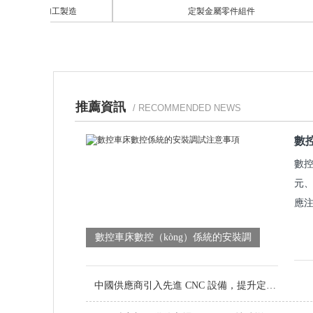
ē）削加工製造
定製金屬零件組件
推薦資訊
/ RECOMMENDED NEWS
數
數控
元、
應注
數控車床數控（kòng）係統的安裝調
（diào）試注意事項
中國供應商引入先進 CNC 設備，提升定（dìng）製金屬零件品質