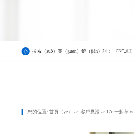
搜索（suǒ）關（guān）鍵（jiàn）詞：
CNC加工
您的位置:
首頁（yè）
->
客戶見證
-> 17c.一起草