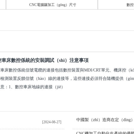
CNC電腦鑼加工（gōng）尺寸
數控車削長
控車床數控係統的安裝調試（shì）注意事項
車床數控係統信號電纜的連接包括數控裝置與MDI/CRT單元、機床控（
檢測裝置反饋信號（hào）線的連接等，這些連接必須符合隨機提供（gò
意：1、數控車床地線的連接（jiē）
[2024-08-27]
CNC機加工自動化生產線的優