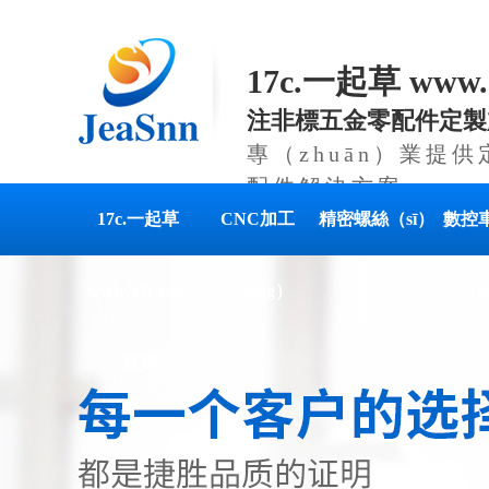
17c.一起草 www
注非標五金零配件定製
專（zhuān）業提供
配件解決方案
17c.一起草
CNC加工
精密螺絲（sī）
數控
www.17c.com
（gōng）
（g
首頁