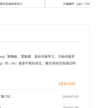
軸精密加工
不鏽鋼件（jiàn）CNC加工批發
kòng）製麵板、電氣櫃、進給伺服單元、主軸伺服單
ng）的（de）連接手冊的規定。數控係統安裝調試時
【更多詳情】
中國製（zhì）造商在定（dìng）製CNC加工黃銅零件領域表現卓越
[2024-07-03]
勢
[2019-07-18]