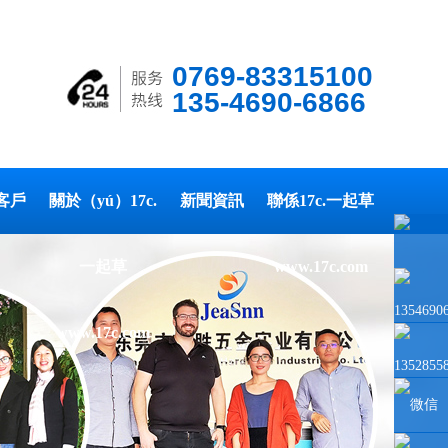
0769-83315100
135-4690-6866
客戶
關於（yú）17c.
新聞資訊
聯係17c.一起草
一起草
www.17c.com
1354690
www.17c.com
1352855
微信