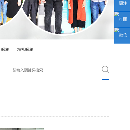
聯
關注
（lián）
微信公
打開
係人
（gōng
手機網
微信
螺絲
精密螺絲
眾號
站
小
（xiǎo）
程序