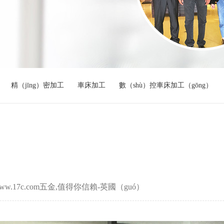
精（jīng）密加工
車床加工
數（shù）控車床加工（gōng）
 www.17c.com五金,值得你信賴-英國（guó）