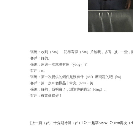
張總
：
收到（dào），記得寄彈（dàn）片給我，多寄（jì）一些，因
客戶：好的。
張總：用過一次就沒有用（yòng）了
客戶：ok
張總：第一次提供的鋁件是沒有什（shí）麽問題的吧（ba）
客戶：第一次10個樣品非常完（wán）美！
張總：好的，我明白了，謝謝你的肯定（dìng）。
客戶：確實做得好！
[上一頁（yè）:十分期待與（yǔ）17c.一起草 www.17c.com再次（