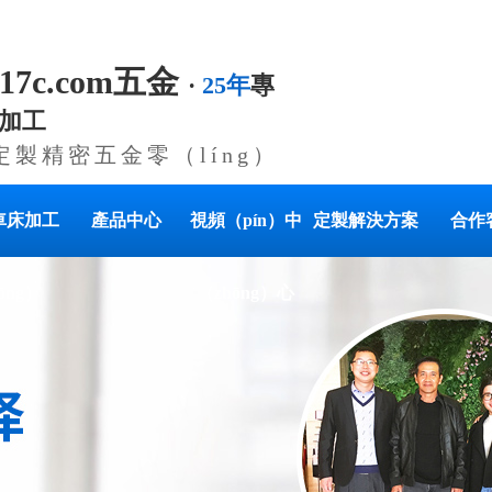
.17c.com五金
·
25年
專
加工
定製精密五金零（líng）
車床加工
產品中心
視頻（pín）中
定製解決方案
合作
ōng）
（zhōng）心