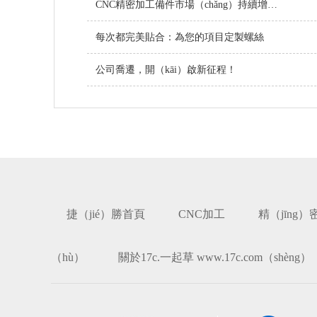
CNC精密加工備件市場（chǎng）持續增長，技術創新引領行業未來
每次都完美貼合：為您的項目定製螺絲
公司喬遷，開（kāi）啟新征程！
捷（jié）勝首頁
CNC加工
精（jīng
（hù）
關於17c.一起草 www.17c.com（shèng）