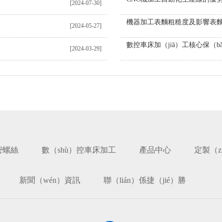
[2024-07-30]
[2024-05-27]
[2024-03-29]
）密螺絲
數（shù）控車床加工
產品中心
定製（z
新聞（wén）資訊
聯（lián）係捷（jié）勝