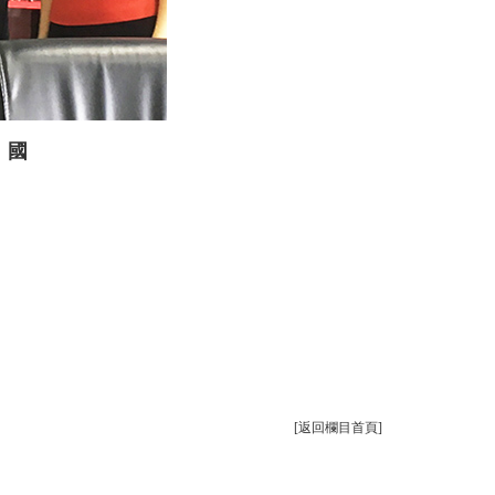
g）國
[返回欄目首頁]