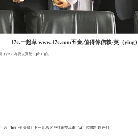
17c.一起草 www.17c.com五金,值得你信賴-英（yīn
（yīn）為要去實配（pèi）的。
cì）合（hé）作-美國]
[下一頁:與客戶詳細交流細（xì）節問題-以色列]