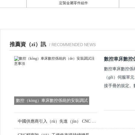
定製金屬零件組件
推薦資（zī）訊
/ RECOMMENDED NEWS
數控車床數控係
數控車床數控係統
（gěi）伺服單
接手冊的規定。數
數控（kòng）車床數控係統的安裝調試
（shì）注意事（shì）項
中國供應商引入（rù）先進（jìn） CNC 設備，提升（shēng）定製金屬零件品質