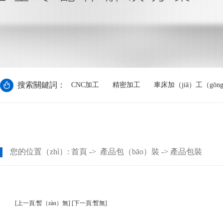
搜索關鍵詞：
CNC加工
精密加工
車床加（jiā）工（gōn
您的位置（zhì）:
首頁
->
產品包（bāo）裝
-> 產品包裝
[上一頁:暫（zàn）無]
[下一頁:暫無]