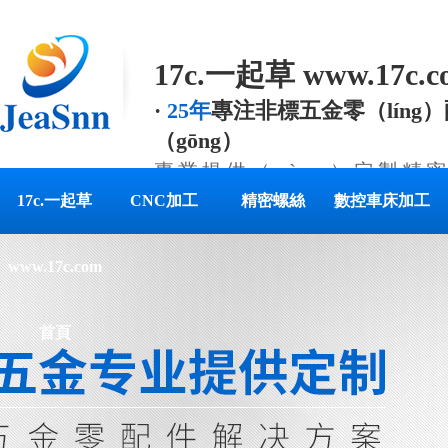
17c.一起草 www.17c
·
25年
專注非標五金零（líng
（gōng）
專業提供（gòng）定製精
件解決方案
17c.一起草
CNC加工
精密螺絲
數控車床加工
www.17c.com
首頁