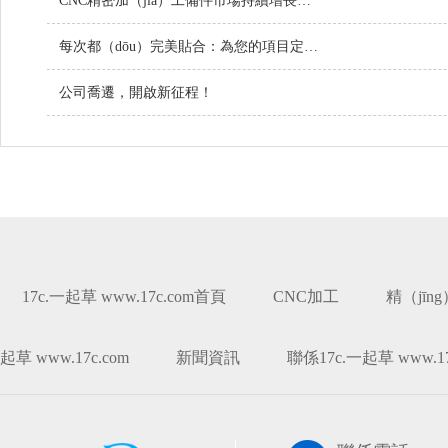
CNC精密加（jiā）工備件市場持續增長，技術創（chuàng）新引領行業未來
每次都（dōu）完美貼合：為您的項目定製螺絲
公司喬遷，開啟新征程！
17c.一起草 www.17c.com首頁
CNC加工
精（jīn
起草 www.17c.com
新聞資訊
聯係17c.一起草 www.17