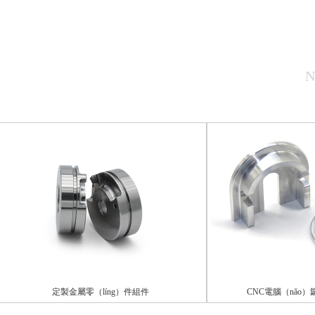
N
定製金屬零（líng）件組件
CNC電腦（nǎo）鑼加工（gō