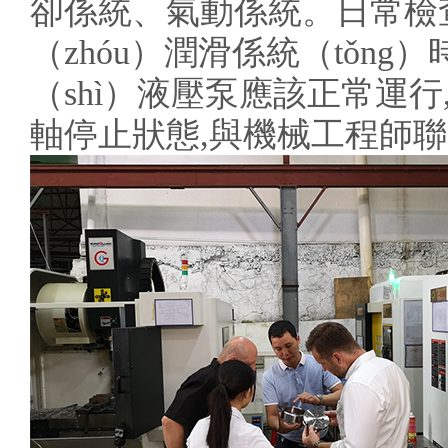
卻係統、氣動係統。日常檢查是
（zhóu）潤滑係統（tǒng
（shì）液壓泵應該正常運行,
軸停止狀態,與機械工程師聯（