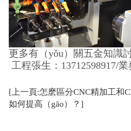
更多有（yǒu）關五金知識討（t
工程張生：13712598917/業
[上一頁:怎麽區分CNC精加工和C
如何提高（gāo）？]