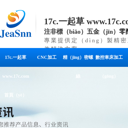
17c.一起草 www.17c
注非標（biāo）五金（jīn）
專業提供定（dìng）製精密
件解決方案
17c.一起草
CNC加工
精（jīng）密螺
數控車床加工
www.17c.com
絲
（gōng）
首頁（yè）