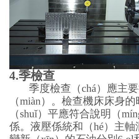
4.季檢查
季度檢查（chá）應主要
（miàn）。檢查機床床身的
（shuǐ）平應符合說明（m
係。液壓係統和（hé）主軸潤