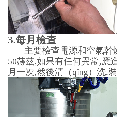
3.每月檢查
主要檢查電源和空氣幹燥。額
50赫茲,如果有任何異常,
月一次,然後清（qīng）洗,