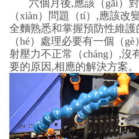
六個月後,應該（gāi）對
（xiàn）問題（tí）,應該
全麵熟悉和掌握預防性維護的
（hé）處理必要有一個（gè
射壓力不正常（cháng）,沒
要的原因,相應的解決方案。