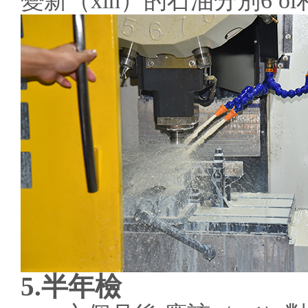
變新（xīn）的石油分別6 ol
5.半年檢