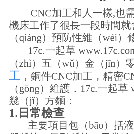
CNC加工和人一樣,也需
機床工作了很長一段時間就
（qiáng）預防性維（wé
17c.一起草 www.17c.
（zhì）五（wǔ）金（jīn
工
，銅件CNC加工，精密CN
（gōng）維護，17c.一起
幾（jǐ）方麵：
1.日常檢查
主要項目包（bāo）括液