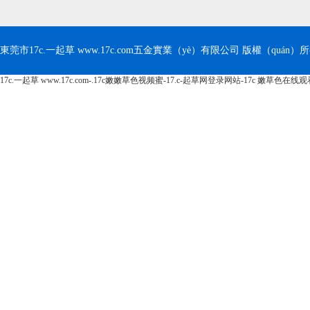
東莞市17c.一起草 www.17c.com五金實業（yè）有限公司 版權（quán）所有 Co
17c.一起草 www.17c.com-.17c嫩嫩草色视频蜜-17.c-起草网登录网站-17c 嫩草色在线