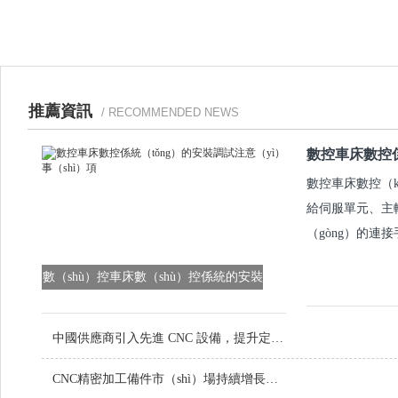
推薦資訊
/ RECOMMENDED NEWS
數控車床數控
數控車床數控（k
給伺服單元、主軸
（gòng）的連
數（shù）控車床數（shù）控係統的安裝
調試注意事項
中國供應商引入先進 CNC 設備，提升定製金屬零件品質
CNC精密加工備件市（shì）場持續增長，技術創（chuàng）新引領行業未來