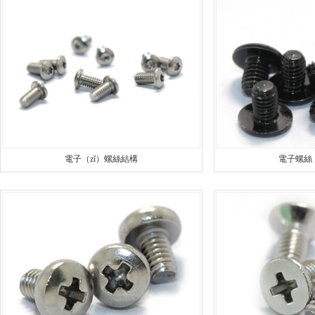
安全設（shè）備配（pèi）件CNC加工
螺（luó）柱
不鏽鋼件CNC加工
鋁件車床
鋁件CNC加工
銅件車床加（jiā）
銅件（jiàn）CNC加工
銷軸車床
電子（zǐ）螺絲結構
電子螺絲（