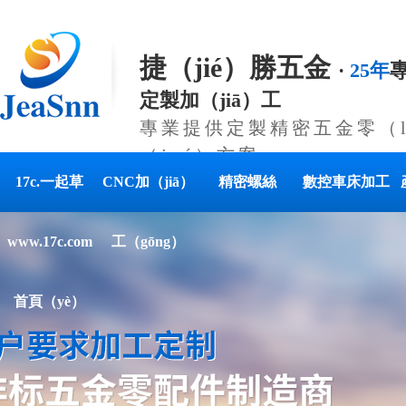
捷（jié）勝五金
·
25年
定製加（jiā）工
專業提供定製精密五金零（l
（jué）方案
17c.一起草
CNC加（jiā）
精密螺絲
數控車床加工
www.17c.com
工（gōng）
首頁（yè）