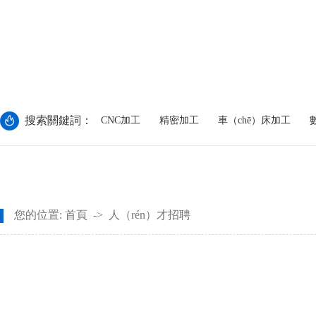
搜索關鍵詞：
CNC加工
精密加工
車（chē）床加工
您的位置:
首頁
->
人（rén）才招聘