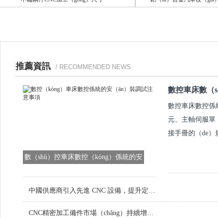
推薦資訊
/ RECOMMENDED NEWS
數控車床數（s
數控車床數控係統
元、主軸伺服單（
接手冊的（de）
數（shù）控車床數控（kòng）係統的安
裝（zhuāng）調試注意事項
中國供應商引入先進 CNC 設備，提升定製金屬（shǔ）零件品質
CNC精密加工備件市場（chǎng）持續增長，技術創新引領行業未來