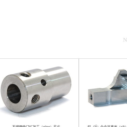
N
不鏽鋼件CNC加工（gōng）尺寸
鋁（lǚ）合金汽車改（gǎi）