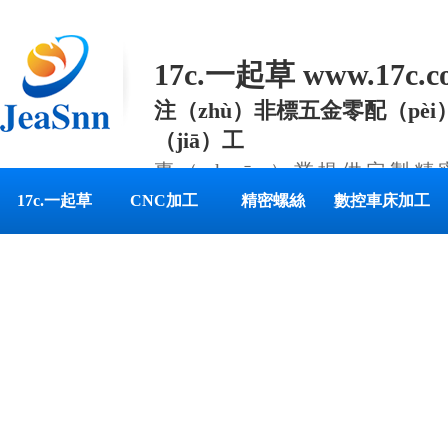
17c.一起草 www.17c
注（zhù）非標五金零配（pèi
（jiā）工
專（zhuān）業提供定製
件解決方案
17c.一起草
CNC加工
精密螺絲
數控車床加工
www.17c.com
首頁（yè）