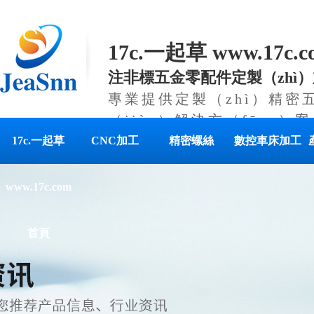
17c.一起草 www.17c
注非標五金零配件定製（zhì）加
專業提供定製（zhì）精密
（jiàn）解決方（fāng）案
17c.一起草
CNC加工
精密螺絲
數控車床加工
www.17c.com
首頁