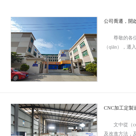
公司喬遷，開啟
尊敬的各位客戶
（qiān），
所位於東莞市大朗
CNC加工定製
文中從（cón
及改進方法，及