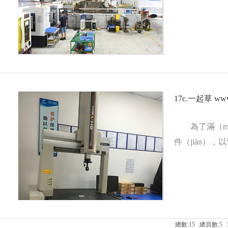
​17c.一起草
為了滿（m
件（jiàn），
多
總數:15 總頁數:5