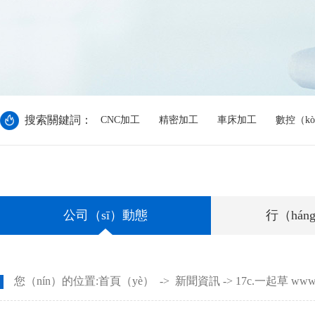
搜索關鍵詞：
CNC加工
精密加工
車床加工
數控（k
公司（sī）動態
行（há
您（nín）的位置:
首頁（yè）
->
新聞資訊
->
​17c.一起草 