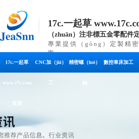
17c.一起草 www.17c
（zhuān）注非標五金零配件定
專業提供（gòng）定製精
案
17c.一起草
CNC加（jiā）
精密螺（luó）
數控車床加工
www.17c.com
工
絲
首頁