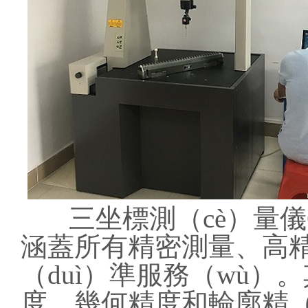
三坐標測（cè）量儀
涵蓋所有精密測量、高精
（duì）準服務（wù）
度、幾何精度和輪廓精（j