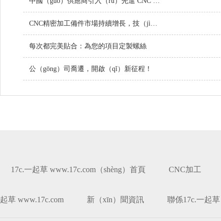
中國（guó）供應商引入（rù）先進 CNC 設備，提升定製金屬零件品質
CNC精密加工備件市場持續增長，技（jì）術創新引領行業未來
每次都完美貼合：為您的項目定製螺絲
公（gōng）司喬遷，開啟（qǐ）新征程！
17c.一起草 www.17c.com（shèng）首頁
CNC加工
起草 www.17c.com
新（xīn）聞資訊
聯係17c.一起草 w