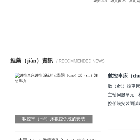
總數:351 總頁數:30 當前是
推薦（jiàn）資訊
/ RECOMMENDED NEWS
數控車床（ch
數（shù）控車
主軸伺服單元、檢
控係統安裝調試時
數控車（chē）床數控係統的安裝
（zhuāng）調試注意事項