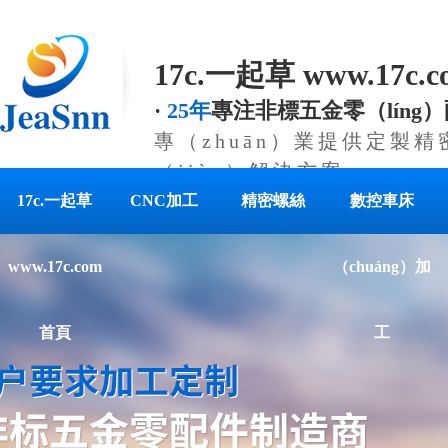
17c.一起草 www.17c
·
25年
專注非標五金零（líng
專（zhuān）業提供定製
（jiàn）解決方案
17c.一起草
CNC加工
精密螺絲
數控車床
www.17c.com
（chuáng）加
首頁
工