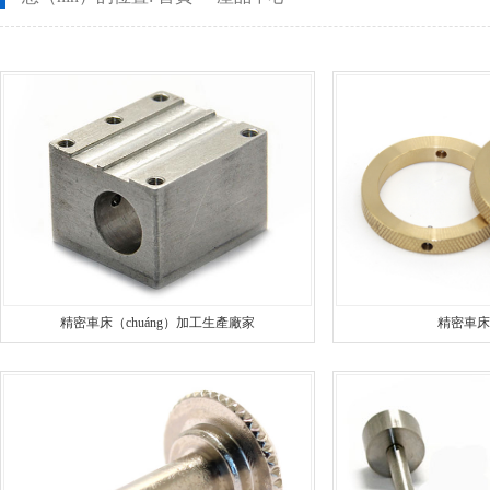
CNC長軸加工
螺母車床
安全（quán）設備配件（jiàn）CNC加工
螺柱車床
不鏽鋼（gāng）件CNC加工
鋁件車（chē
鋁件CNC加工
銅（tóng）件
銅件CNC加工
銷軸車床
精密車床（chuáng）加工生產廠家
精密車床