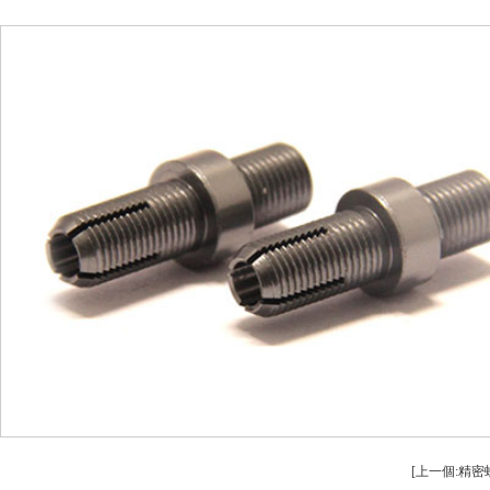
安全設備配件CNC加工
螺柱車床加（jiā）
不鏽（xiù）鋼件CNC加工
鋁件車（chē）床（
鋁（lǚ）件CNC加工
銅件車床
銅件（jiàn）CNC加工
銷軸車床
[上一個:精密