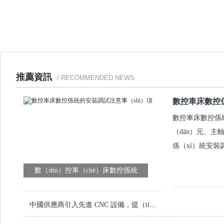
推薦資訊
/ RECOMMENDED NEWS
數控車床數控係
數控車床數控係統
（dān）元、主
係（xì）統安裝調
數（shù）控車（chē）床數控係統
（tǒng）的（de）安裝調試（shì）注意
事項
中國供應商引入先進 CNC 設備，提（tí）升（shēng）定製金屬零件品（pǐn）質