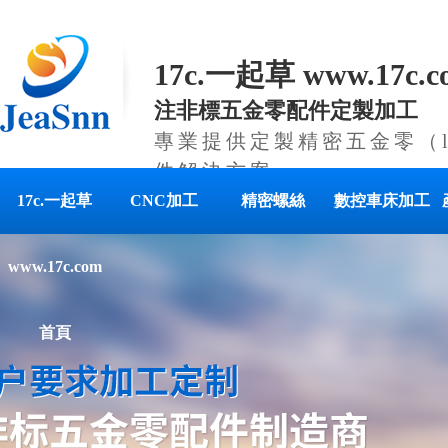
17c.一起草 www.17c
注非標五金零配件定製加工
專業提供定製精密五金零（lí
件解決方案
17c.一起草
CNC加工
精密螺絲
數控車床加工
www.17c.com
首頁