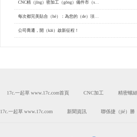
CNC精（jīng）密加工（gōng）備件市（shì）場持續增長，技術創新引領行業未來
每次都完美貼合（hé）：為您的（de）項目定製螺絲
公司喬遷，開（kāi）啟新征程！
17c.一起草 www.17c.com首頁
CNC加工
精密螺
17c.一起草 www.17c.com
新聞資訊
聯係捷（jié）勝