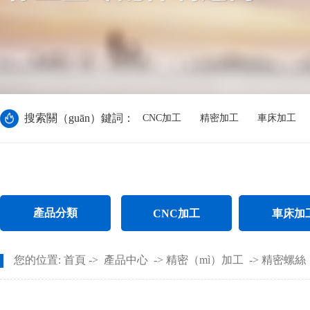
搜索關（guān）鍵詞：
CNC加工
精密加工
車床加工
產品分類
CNC加工
車床加
CNC電腦（nǎo）鑼加（jiā）工
不（bú）鏽鋼
您的位置:
首頁
->
產品中心
->
精密（mì）加工
->
精密螺絲（
CNC長軸加工
螺（luó）母（mǔ