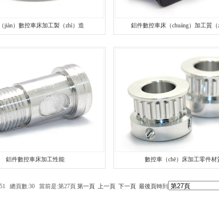
（jiàn）數控車床加工製（zhì）造
鋁件數控車床（chuáng）加工質（z
鋁件數控車床加工性能
數控車（chē）床加工零件材
351 總頁數:30 當前是:第27頁
第一頁
上一頁
下一頁
最後頁
轉到