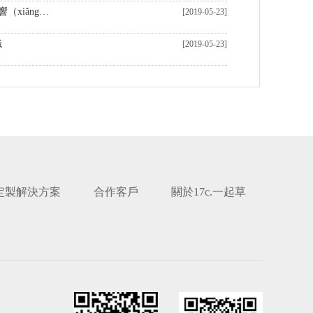
機器加工表麵粗糙度及（jí）影響（xiǎng）表麵粗糙度的因素
[2019-05-23]
識
[2019-05-23]
定製解決方案
合作客戶
關於17c.一起草