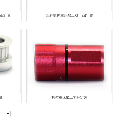
hì）量
鋁件數控車床加工材（cái）質
質
數控車床加工零件定製