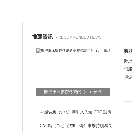
推薦資訊
/ RECOMMENDED NEWS
數
數控
伺服
規定
數控車床數控係統的（de）安裝
（zhuāng）調試注（zhù）意事項
中國供應（yīng）商引入先進 CNC 設備，提升定製金屬零件品質
CNC精（jīng）密加工備件市場持續增長（zhǎng），技術創新引領（lǐng）行業（yè）未來