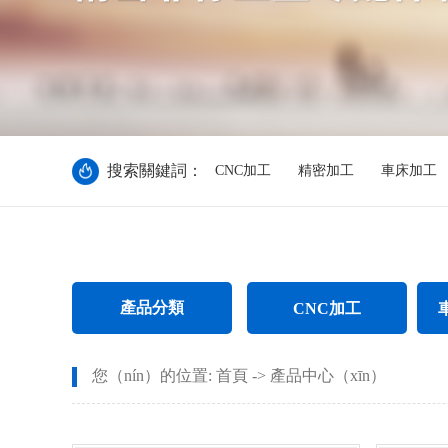
搜索關鍵詞：
CNC加工
精密加工
車床加工
產品分類
CNC加工
車
CNC電腦鑼加（jiā）工
不鏽
您（nín）的位置:
首頁
->
產品中心（xīn）
CNC長軸加工