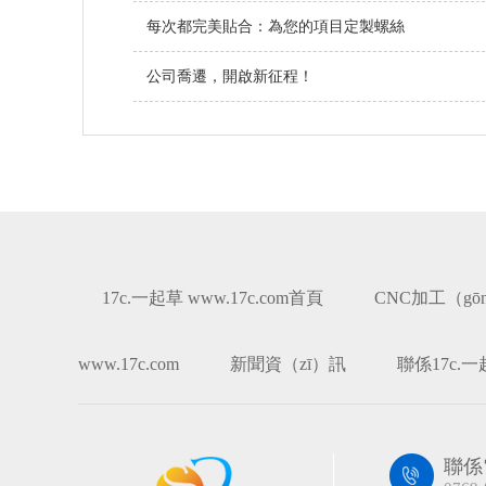
每次都完美貼合：為您的項目定製螺絲
公司喬遷，開啟新征程！
17c.一起草 www.17c.com首頁
CNC加工（gō
www.17c.com
新聞資（zī）訊
聯係17c.一起
聯係