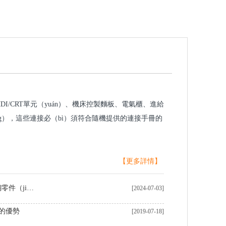
MDI/CRT單元（yuán）、機床控製麵板、電氣櫃、進給
ng），這些連接必（bì）須符合隨機提供的連接手冊的
【更多詳情】
中國製造商在定製CNC加工黃銅零件（jiàn）領域表現卓越
[2024-07-03]
線的優勢
[2019-07-18]