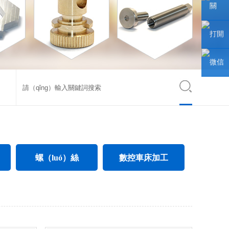
聯係人
關
（guān
打開
注微信
手機網
微信
公眾號
站
小
（xiǎo）
程序
螺（luó）絲
數控車床加工
電氣螺絲
CNC數控車床加工
絲
電子螺（luó）絲
不鏽鋼件數（shù）控車床加工