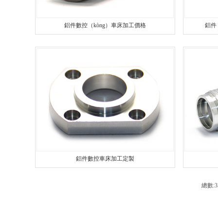
鋁件數控（kòng）車床加工價格
鋁件
鋁件數控車床加工定製
總數: