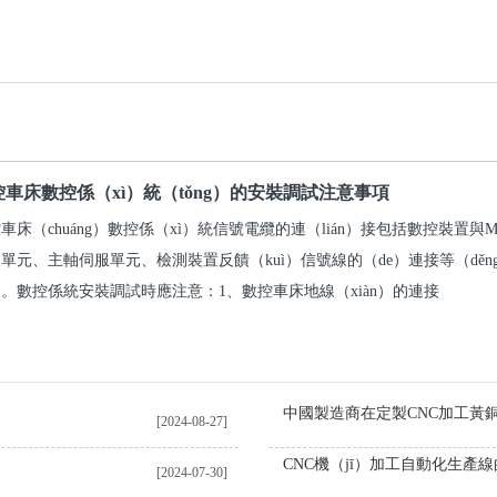
控車床數控係（xì）統（tǒng）的安裝調試注意事項
車床（chuáng）數控係（xì）統信號電纜的連（lián）接包括數控裝置與
單元、主軸伺服單元、檢測裝置反饋（kuì）信號線的（de）連接等（dě
。數控係統安裝調試時應注意：1、數控車床地線（xiàn）的連接
[2024-08-27]
CNC機（jī）加工自動化生產
[2024-07-30]