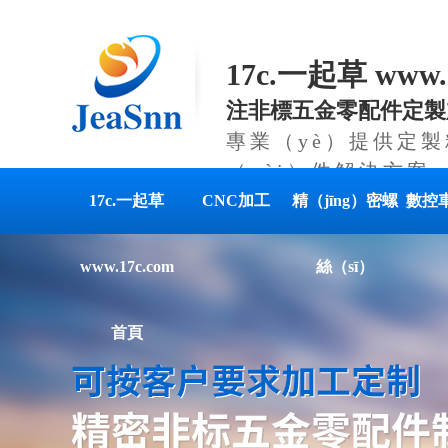
17c.一起草 www
注非標五金零配件定製
專業（yè）提供定製
（pèi）件解決方案
17c.一起草
CNC加工
精（jīng）密螺
數控
www.17c.com
絲（sī）
首頁