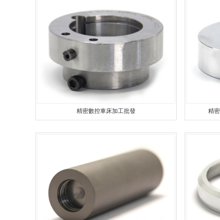
安全設（shè）備配件CNC加（jiā
不（bú）鏽鋼件CNC加（jiā）工
鋁件CNC加工（gōng）
銅（tóng）件CNC加工
精密數控車床加工批發
精密