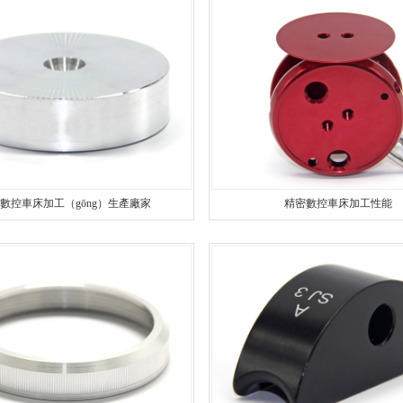
）工
螺柱車床加工
精密車床加工
鋁精密螺絲
鋁件車床加工
精密螺絲加工（gōng）
台階精密螺絲
銅件車床加工
精密鋁件加（jiā）工
銅精密螺絲
銷軸車床加工
精密銅件加（jiā）工
異形精密螺絲
數控車床加工（gōng）生產廠家
精密數控車床加工性能