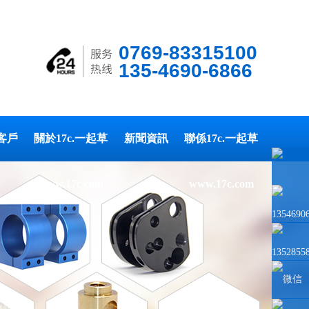
0769-83315100
135-4690-6866
客戶
關於17c.一起草
新聞資訊
聯係17c.一起草
www.17c.com
www.17c.com
1354690
1352855
微信