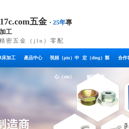
.17c.com五金
·
25年
專
加工
精密五金（jīn）零配
車床加工
產品中心
視頻（pín）中
定（dìng）製
合作
心（xīn）
解決方案