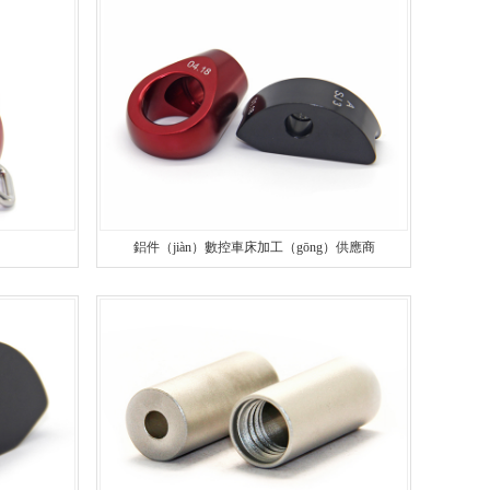
定製螺絲
精（jīng）密數控車床加工
非標螺絲
鋁件數控車床加工
精密螺絲
數控車床加工零件
異（yì）形螺絲
銅件數控（kòng）車床加工
鋁件（jiàn）數控車床加工（gōng）供應商