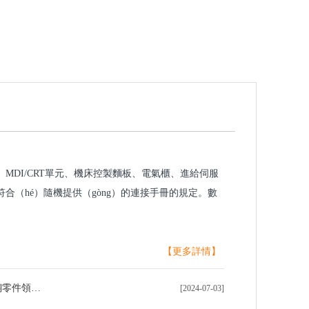
ǔ）MDI/CRT單元、機床控製麵板、電氣櫃、進給伺服
合（hé）隨機提供（gòng）的連接手冊的規定。數
【更多詳情】
中國製造商在定製CNC加工黃銅零件領域表現卓越
[2024-07-03]