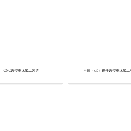
件CNC加工
螺柱車床加工
精密車床加工（gōng）
鋁精密螺絲
鋁件車床加工
精密螺絲加工
台階精密螺絲
件車（chē）床加工
精密鋁件加工
銅精密螺絲
銷軸車床加工
精密銅件（jiàn）加工
異形精密（mì）螺（lu
CNC數控車床加工製造
不鏽（xiù）鋼件數控車床加工