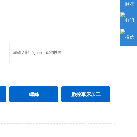
聯係人
關注
（rén）
微信公
打開
眾號
手機網
微信
（wǎng
（xìn）
站
小程序
螺絲
數控車床加工
電氣螺絲（sī）
CNC數控車床加工（gōng）
電子螺絲
不鏽鋼（gāng）件數控車床加工