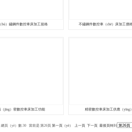
（bú）鏽鋼件數控車床加工規格
不鏽鋼件數控車（chē）床加工價格
精（jīng）密數控車床加工功能
精密數控車床加工供應（yīng
1 總頁（yè）數:30 當前是:第26頁
第一頁（yè）
上一頁
下一頁
最後頁
轉到