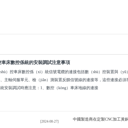
控車床數控係統的安裝調試注意事項
shù）控車床數控係（xì）統信號電纜的連接包括數（shù）控裝置與（y
、主軸伺服單元、檢（jiǎn）測裝置反饋信號線的連接等，這些連接必須符
統安裝調試時應注意：1、數控（kòng）車床地線的連接
[2024-08-27]