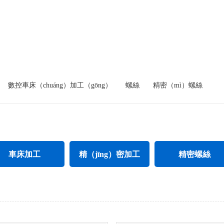
數控車床（chuáng）加工（gōng）
螺絲
精密（mì）螺絲
車床加工
精（jīng）密加工
精密螺絲
不鏽鋼件車床加工
精密CNC加（jiā）工
不鏽鋼精密螺絲
母車（chē）床加工
精密不鏽鋼件加工
加長精密螺絲