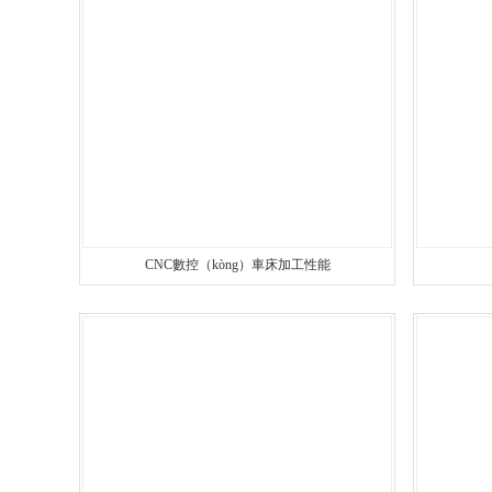
安（ān）全設（shè）備（bèi）配
不鏽鋼件CNC加工
鋁件CNC加工
銅
銅件CNC加工
CNC數控（kòng）車床加工性能