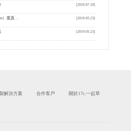
勢
[2019-07-18]
機器加工表麵（miàn）粗糙（cāo）度及影響表麵（miàn）粗糙度（dù）的因素
[2019-05-23]
識
[2019-05-23]
製解決方案
合作客戶
關於17c.一起草