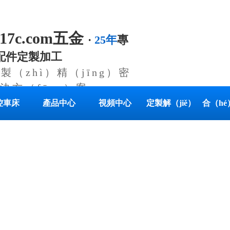
.17c.com五金
·
25年
專
）配件定製加工
製（zhì）精（jīng）密
決方（fāng）案
控車床
產品中心
視頻中心
定製解（jiě）
合（h
uáng）加
決方（fāng）
工
案