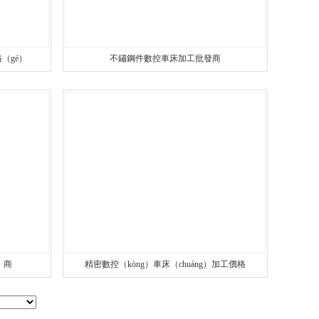
（gé）
不鏽鋼件數控車床加工批發商
）商
精密數控（kòng）車床（chuáng）加工價格