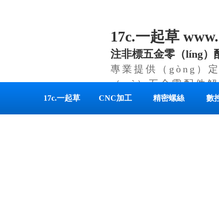
17c.一起草 www
注非標五金零（líng
專業提供（gòng）定
（mì）五金零配件解
17c.一起草
CNC加工
精密螺絲
數
www.17c.com
（ch
首頁