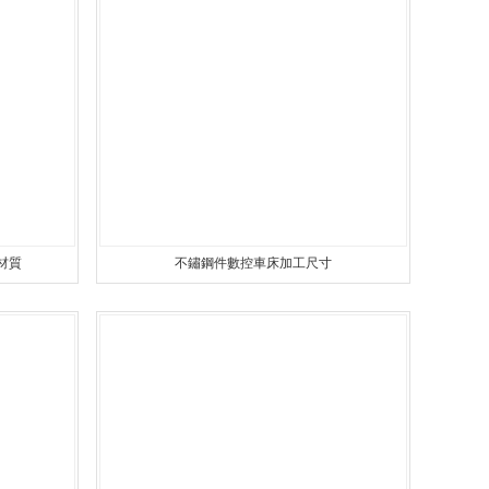
定製螺絲
精密數控車床加工
非標螺絲
鋁件數控車床加工
精密螺絲
數控車床加工零件
ó）絲
異形螺絲
銅件數控車床加（jiā）工
材質
不鏽鋼件數控車床加工尺寸