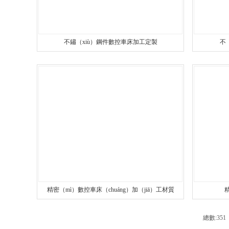
不鏽（xiù）鋼件數控車床加工定製
不
精密（mì）數控車床（chuáng）加（jiā）工材質
總數:35