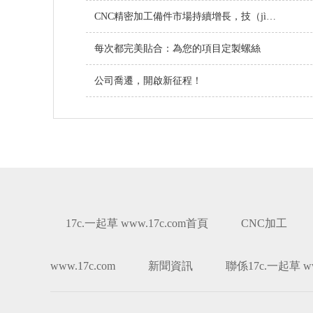
CNC精密加工備件市場持續增長，技（jì）術創新引領行業未來
每次都完美貼合：為您的項目定製螺絲
公司喬遷，開啟新征程！
17c.一起草 www.17c.com首頁
CNC加工
www.17c.com
新聞資訊
聯係17c.一起草 ww