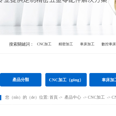
搜索關鍵詞：
CNC加工
精密加工
車床加工
數控車床
產品分類
CNC加工（gōng）
車床加
CNC電腦鑼加工
不鏽鋼件車
您（nín）的（de）位置:
首頁
->
產品中心
->
CNC加工
->
C
CNC長軸加（jiā）工
螺（luó）母