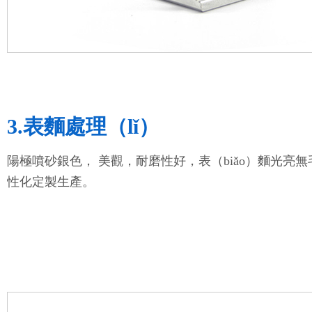
3.表麵處理（lǐ）
陽極噴砂銀色， 美觀，耐磨性好，表（biǎo）麵光亮無
性化定製生產。