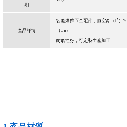
期
智能燈飾五金配件，航空鋁（lǚ）70
產品詳情
（zhì），
耐磨性好，可定製生產加工
1.產品材質