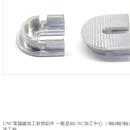
CNC電腦鑼加工射燈鋁件 一般是由CNC加工中心（3軸4軸5軸）
等工藝