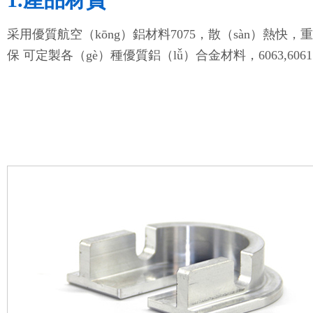
采用優質航空（kōng）鋁材料7075，散（sàn）熱快
保 可定製各（gè）種優質鋁（lǚ）合金材料，6063,6061...