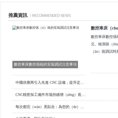
推薦資訊
/ RECOMMENDED NEWS
數控車床（ch
數控車床數控係
元、檢測裝（zh
（ān）裝調試時應
數控車床數控係統的安裝調試注意事項
中國供應商引入先進 CNC 設備，提升定製（zhì）金屬零件品質
CNC精密加工備件市場持續增（zēng）長，技（jì）術創新引領行業未來
每次都完（wán）美貼合：為您的（de）項目定製螺絲（sī）