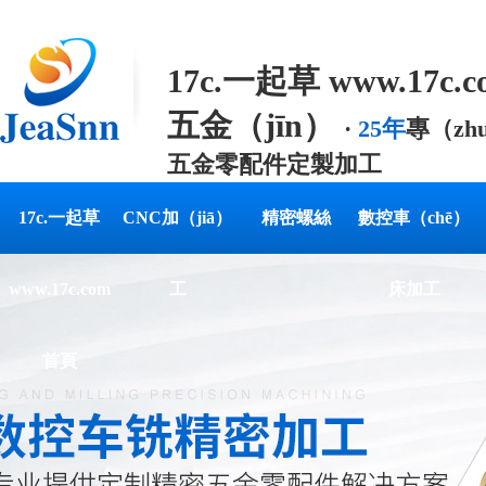
17c.一起草 www.17c.
五金（jīn）
·
25年
專（zh
五金零配件定製加工
專業（yè）提供定（dìn
17c.一起草
CNC加（jiā）
精密螺絲
數控車（chē）
解決方案
www.17c.com
工
床加工
首頁