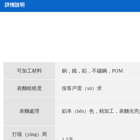
詳情說明
可加工材料
銅，鐵，鋁，不鏽鋼，POM
表麵粗糙度
按客戶需（xū）求
表麵處理
鋁本（běn）色，精加工，表麵光亮
打樣（yàng）
周
1-5天