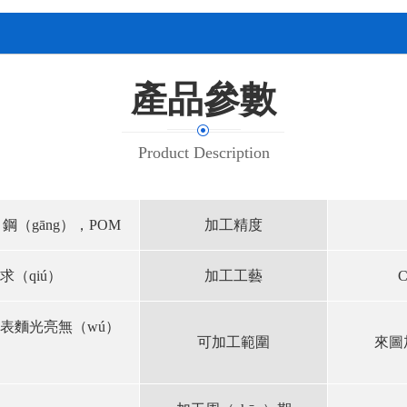
產品參數
Product Description
鋼（gāng），POM
加工精度
求（qiú）
加工工藝
表麵光亮無（wú）
可加工範圍
來圖