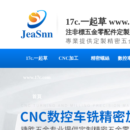
17c.一起草 www
注非標五金零配件定製加（
專業提供定製精密五
17c.一起草
CNC加工
精密螺絲
數控
www.17c.com
首頁