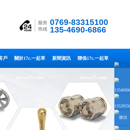
0769-83315100
135-4690-6866
客戶
關於17c.一起草
新聞資訊
聯係17c.一起草
www.17c.com
www.17c.com
1354690
1352855
微信