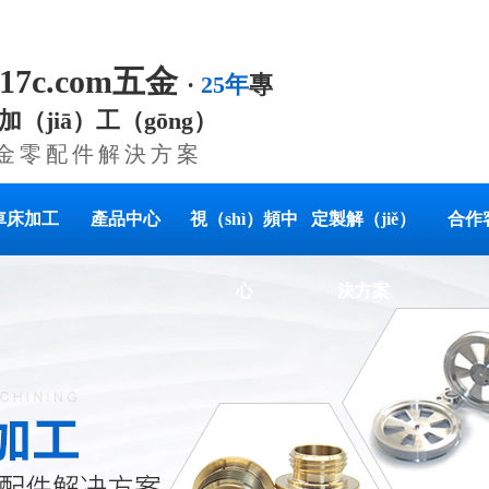
.17c.com五金
·
25年
專
jiā）工（gōng）
金零配件解決方案
車床加工
產品中心
視（shì）頻中
定製解（jiě）
合作
心
決方案