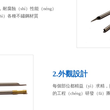
，耐腐蝕（shí）性能（néng）
zhì）各種不鏽鋼材質
2.外觀設計
每個部位都精益（yì）求精，提
的工程（chéng）研發（fā