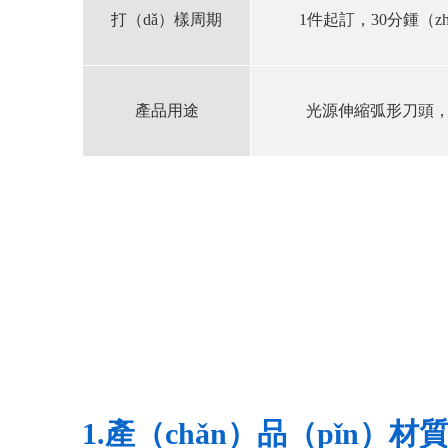
打（dǎ）樣周期
1件起訂，30分鍾（z
產品用途
光源伸縮弧形刀頭
1.產（chǎn）品（pǐn）材