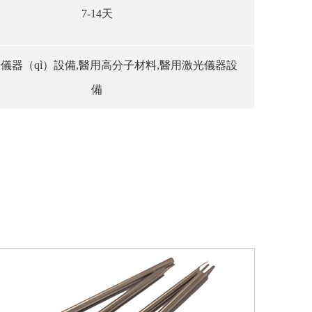
7-14天
儀器（qì）設備,醫用高分子材料,醫用激光儀器設
備