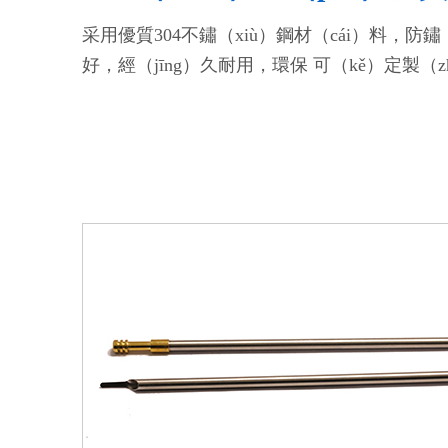
采用優質304不鏽（xiù）鋼材（cái）料，防鏽
好，經（jīng）久耐用，環保 可（kě）定製（