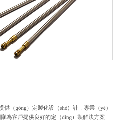
供（gòng）定製化設（shè）計，專業（yè）
）團隊為客戶提供良好的定（dìng）製解決方案