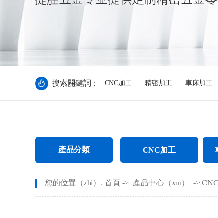
搜索關鍵詞：
CNC加工
精密加工
車床加工
產品分類
CNC加工
CNC電腦（nǎo）鑼加工
不鏽
您的位置（zhì）:
首頁
->
產品中心（xīn）
->
CN
CNC長軸加工