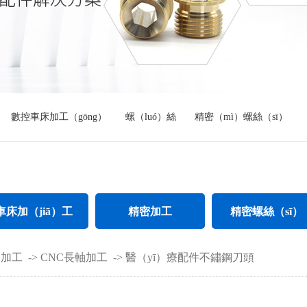
數控車床加工（gōng）
螺（luó）絲
精密（mì）螺絲（sī）
車床加（jiā）工
精密加工
精密螺絲（sī）
鋼件車床加工（gōng）
精密CNC加工
不鏽鋼精密螺絲
C加工
->
CNC長軸加工
->
醫（yī）療配件不鏽鋼刀頭
螺母車床加工
精密不鏽鋼件加工
加長精密螺絲