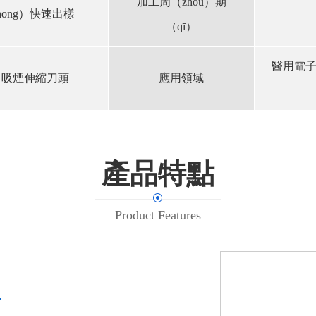
加工周（zhōu）期
hōng）快速出樣
（qī）
醫用電子
，吸煙伸縮刀頭
應用領域
產品特點
Product Features
質