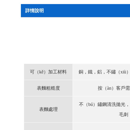
詳情說明
可（kě）加工材料
銅，鐵，鋁，不鏽（xiù）
表麵粗糙度
按（àn）客戶需
不（bú）鏽鋼清洗拋光，
表麵處理
毛刺