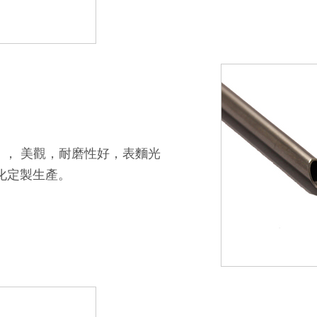
ng）， 美觀，耐磨性好，表麵光
性化定製生產。