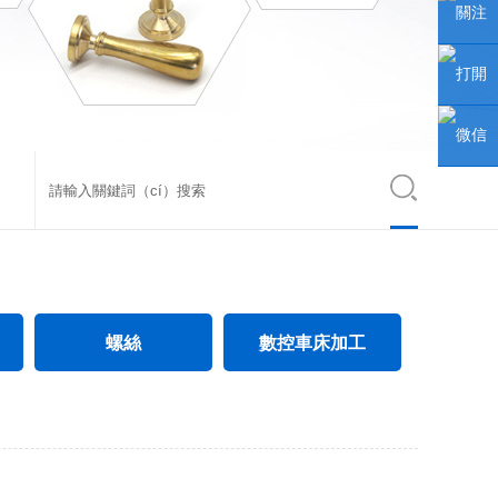
聯
關注
（lián）
微信公
打開
係人
眾號
手機網
微信
站
小程序
螺絲
數控車床加工
電（diàn）氣（qì）螺絲（sī）
CNC數控車床加工
電子螺絲
不鏽鋼件數控車床加工