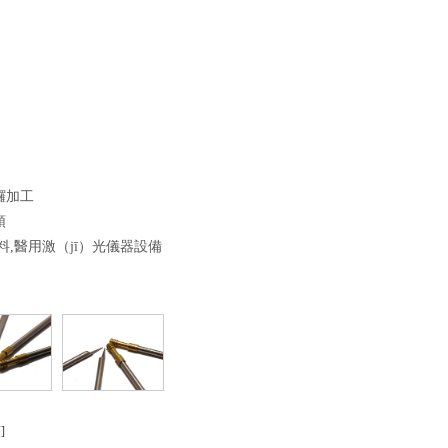
）
定製螺絲（sī）
精密（mì）數控車床加工
密螺絲
非標螺（luó）絲
鋁件（jiàn）數控車床加工
精（jīng）密螺絲
數控車床加（jiā）工零件
異形螺絲
銅件數控車床加工
鑼加工
頭
,醫用激（jī）光儀器設備
]