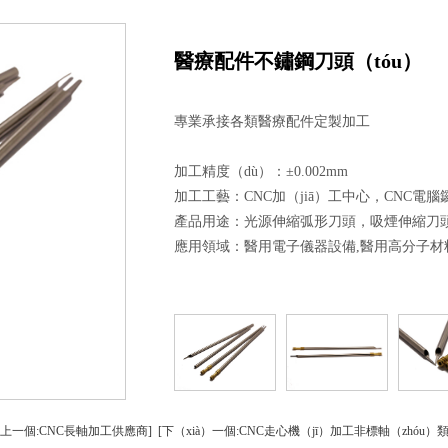
螺柱車床加工
精密車（chē）床加工
鋁（lǚ）精密螺絲（sī
鋁件車床加工
精密螺絲加工（gōng）
台（tái）階精（jīng）
醫療配件不鏽鋼刀頭（tóu）
銅件車床加工
精（jīng）密鋁（lǚ）件加工
銅精密螺絲
專業承接各類醫療配件定製加工
（xiāo）軸車床加工
精密（mì）銅件加工
異形精密螺絲
加工精度（dù）：±0.002mm
加工工藝：CNC加（jiā）工中心，CNC電腦
產品用途：
光源伸縮弧形刀頭，吸煙伸縮刀
應用領域：
醫用電子儀器設備,醫用高分子材料
[上一個:CNC長軸加工供應商]
[下（xià）一個:CNC走心機（jī）加工非標軸（zhóu）類