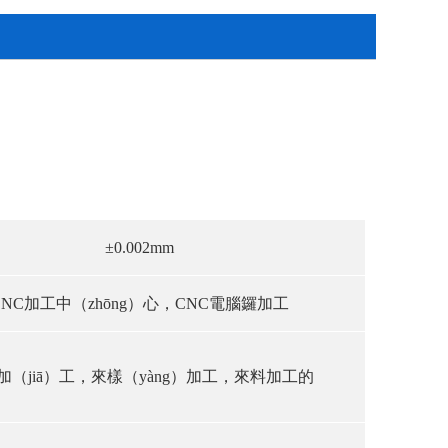
±0.002mm
CNC加工中（zhōng）心，CNC電腦鑼加工
加（jiā）工，來樣（yàng）加工，來料加工的