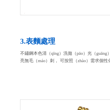
3.表麵處理
不鏽鋼本色清（qīng）洗拋（pāo）光（guā
亮無毛（máo）刺， 可按照（zhào）需求個