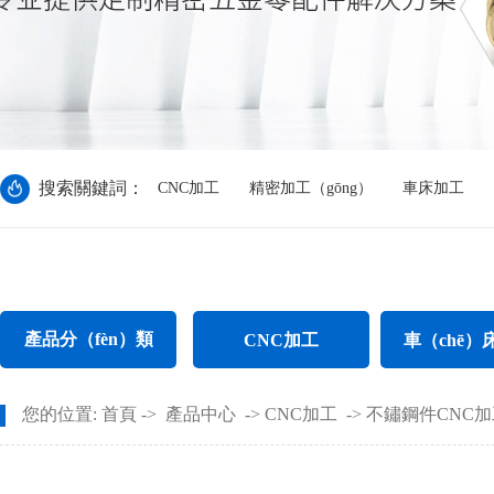
搜索關鍵詞：
CNC加工
精密加工（gōng）
車床加工
產品分（fèn）類
CNC加工
車（chē）
CNC電腦鑼加工
不鏽鋼件車
您的位置:
首頁
->
產品中心
->
CNC加工
->
不鏽鋼件CNC加
CNC長軸加工
螺母車床