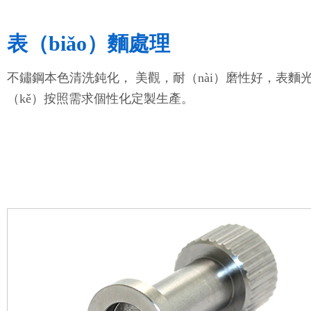
表（biǎo）麵處理
不鏽鋼本色清洗鈍化， 美觀，耐（nài）磨性好，表麵
（kě）按照需求個性化定製生產。