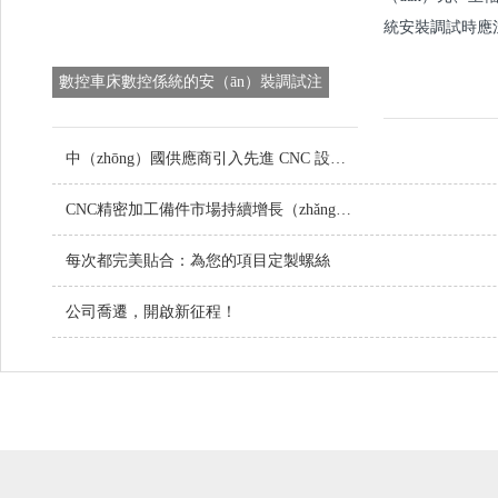
統安裝調試時應
數控車床數控係統的安（ān）裝調試注
意（yì）事項（xiàng）
中（zhōng）國供應商引入先進 CNC 設備，提升定（dìng）製（zhì）金屬零件（jiàn）品質
CNC精密加工備件市場持續增長（zhǎng），技術創（chuàng）新引領行業未來（lái）
每次都完美貼合：為您的項目定製螺絲
公司喬遷，開啟新征程！