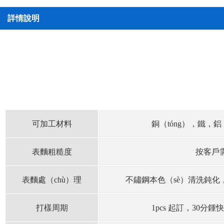
詳情說明
可加工材料
銅（tóng），鐵，
表麵粗糙度
按客戶
表麵處（chù）理
不鏽鋼本色（sè）清洗鈍化
打樣周期
1pcs 起訂，30分鍾