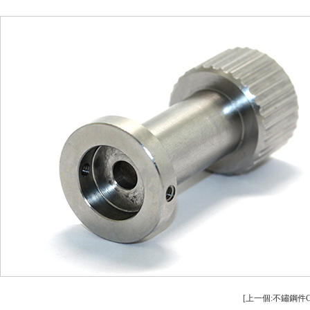
安全設備配件CNC加工
螺柱車床
不鏽（xiù）鋼件CNC加工
鋁（lǚ）件車（c
鋁件CNC加工（gōng）
銅件車床加工（g
銅件CNC加工
銷軸車床
[上一個:不鏽鋼件