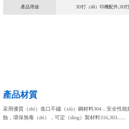
產品用途
3D打（dǎ）印機配件,3D
產品材質
采用優質（zhì）進口不鏽（xiù）鋼材料304，安全性
蝕，環保無毒（dú），可定（dìng）製材料316,303......