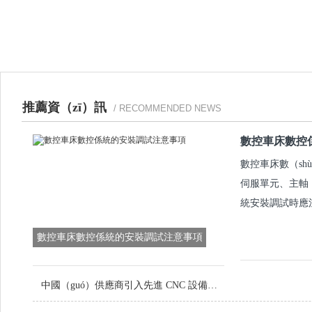
推薦資（zī）訊
/ RECOMMENDED NEWS
數控車床數控
數控車床數（sh
伺服單元、主軸
統安裝調試時應
數控車床數控係統的安裝調試注意事項
中國（guó）供應商引入先進 CNC 設備，提升定製金屬零件品質（zhì）