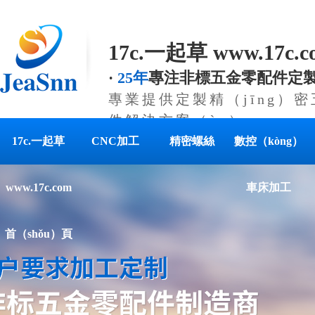
17c.一起草 www.17c
·
25年
專注非標五金零配件定
專業提供定製精（jīng）密
件解決方案（àn）
17c.一起草
CNC加工
精密螺絲
數控（kòng）
www.17c.com
車床加工
首（shǒu）頁