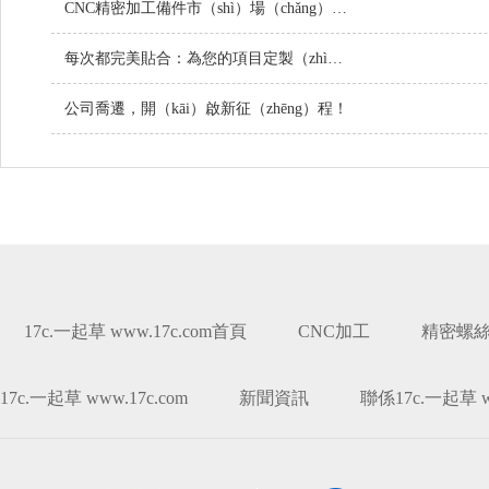
CNC精密加工備件市（shì）場（chǎng）持（chí）續增長（zhǎng），技術創新引（yǐn）領行業未來
每次都完美貼合：為您的項目定製（zhì）螺絲
公司喬遷，開（kāi）啟新征（zhēng）程！
17c.一起草 www.17c.com首頁
CNC加工
精密螺
17c.一起草 www.17c.com
新聞資訊
聯係17c.一起草 ww