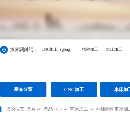
搜索關鍵詞：
CNC加工（gōng）
精密加工
車床加工
產品分類
CNC加工
車床加
CNC電腦鑼加工
不鏽鋼件車
您的位置:
首頁
->
產品中心
->
車床加工
->
不鏽鋼件車床加
CNC長軸加工
螺（luó）母車床（