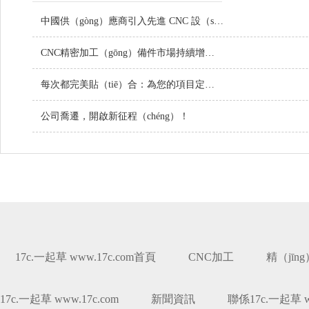
中國供（gòng）應商引入先進 CNC 設（shè）備，提升定製金屬零件品質
CNC精密加工（gōng）備件市場持續增長，技術創新引領行業未來
每次都完美貼（tiē）合：為您的項目定製螺絲
公司喬遷，開啟新征程（chéng）！
17c.一起草 www.17c.com首頁
CNC加工
精（jīn
17c.一起草 www.17c.com
新聞資訊
聯係17c.一起草 ww