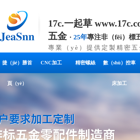
17c.一起草 www.17c.
五金
·
25年
專注非（fēi）
專業（yè）提供定製精密五
解決方案（àn）
捷（jié）勝首
CNC加工
精密螺絲
數（shù）控車
頁（yè）
床加工