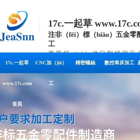
17c.一起草 www.17c
注非（fēi）標（biāo）五金零
工
專業提（tí）供定製精密五金
解（jiě）決方案
17c.一起草
CNC加（jiā）
精密螺絲
數控車床加工
www.17c.com
工
首頁