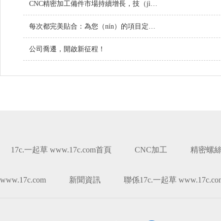
CNC精密加工備件市場持續增長，技（jì）術創新引領行業未來
每次都完美貼合：為您（nín）的項目定製螺絲（sī）
公司喬遷，開啟新征程！
17c.一起草 www.17c.com首頁
CNC加工
精密螺
www.17c.com
新聞資訊
聯係17c.一起草 www.17c.co