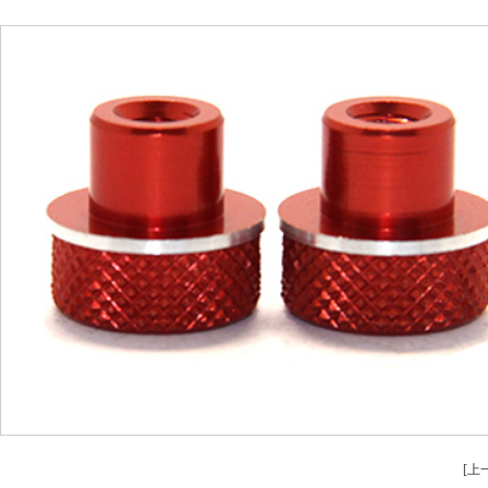
安全設備配件（jiàn）CNC加工
螺柱車床加（j
不鏽（xiù）鋼件CNC加（jiā）工
鋁件車床
鋁件CNC加工
銅件車床
銅件CNC加工
銷軸車床加工（g
[上