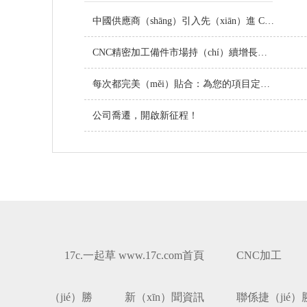
中國供應商（shāng）引入先（xiān）進 CNC 設備，提升（shēng）定製金屬零件品質
CNC精密加工備件市場持（chí）續增長，技術創新引領行業未來（lái）
每次都完美（měi）貼合：為您的項目定製（zhì）螺絲
公司喬遷，開啟新征程！
17c.一起草 www.17c.com首頁
CNC加工
（jié）勝
新（xīn）聞資訊
聯係捷（jié）