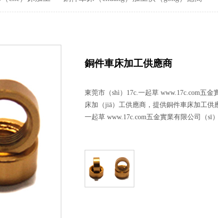
（luó）母車床加工
精密不鏽鋼件加工
加長（zhǎng）精（jīn
螺柱車床加工
精密車床加工
鋁精密螺絲
鋁（lǚ）件車床加工
精密螺絲加工
台階精密螺絲（sī）
銅件車床加工供應商
銅件車床加工
精密鋁件加工
銅精密螺絲
東莞市（shì）17c.一起草 www.17c.com
銷軸車床加工
精密銅件加工
異形精密螺絲
床加（jiā）工供應商，提供銅件車床加工供應
一起草 www.17c.com五金實業有限公司（sī