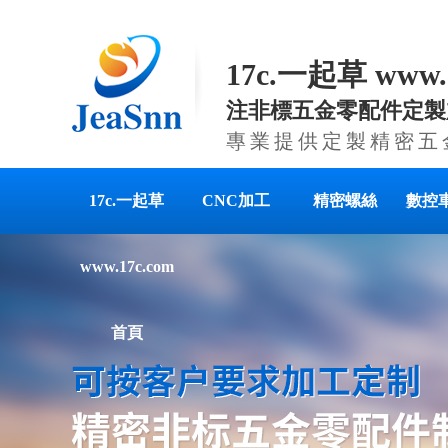
17c.一起草 www
注非標五金零配件定製
專業提供定製精密五
17c.一起草
CNC加工
精密螺絲
數控
www.17c.com
首頁