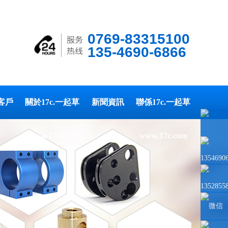
0769-83315100
135-4690-6866
客戶
關於17c.一起草
新聞資訊
聯係17c.一起草
www.17c.com
www.17c.com
1354690
1352855
微信