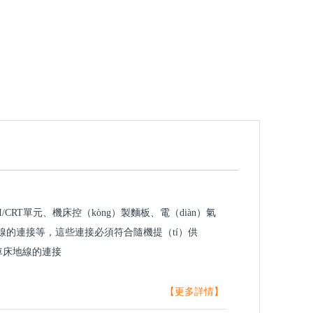
CRT單元、機床控（kòng）製麵板、電（diàn）氣
號線的連接等，這些連接必須符合隨機提（tí）供
控車床地線的連接
【更多詳情】