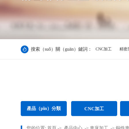
搜索（suǒ）關（guān）鍵詞：
CNC加工
精密
產品（pǐn）分類
CNC加工
CNC電腦鑼加（jiā）工
不鏽
您的位置:
首頁
->
產品中心
->
車床加工
->
銅件車