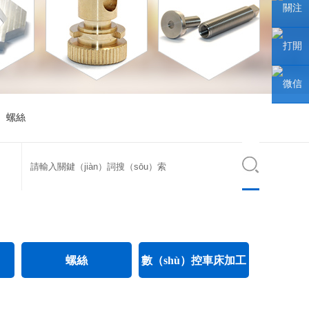
聯係人
關注
（rén）
微信公
打開
眾號
手機網
微信
ì）螺絲
站
小程序
（zhàn）
（xù）
螺絲
數（shù）控車床加工
電氣（qì）螺絲
CNC數控車床（chuáng）加工