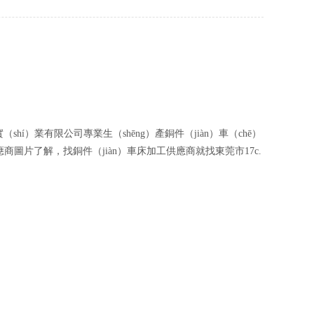
g）密螺絲
電子螺絲
不鏽鋼件（jiàn）數控（kòng）車床加工
定製螺絲
精密數控車床加工
非標螺絲
鋁件數控車床加工
精密螺絲
數控車（chē）床加工零件
五金實（shí）業有限公司專業生（shēng）產銅件（jiàn）車（chē）
異形螺絲
銅件（jiàn）數控車床加工（gōng）
商圖片了解，找銅件（jiàn）車床加工供應商就找東莞市17c.
）