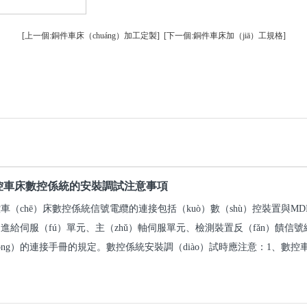
[上一個:銅件車床（chuáng）加工定製]
[下一個:銅件車床加（jiā）工規格]
控車床數控係統的安裝調試注意事項
車（chē）床數控係統信號電纜的連接包括（kuò）數（shù）控裝置與MDI/
進給伺服（fú）單元、主（zhǔ）軸伺服單元、檢測裝置反（fǎn）饋信
òng）的連接手冊的規定。數控係統安裝調（diào）試時應注意：1、數