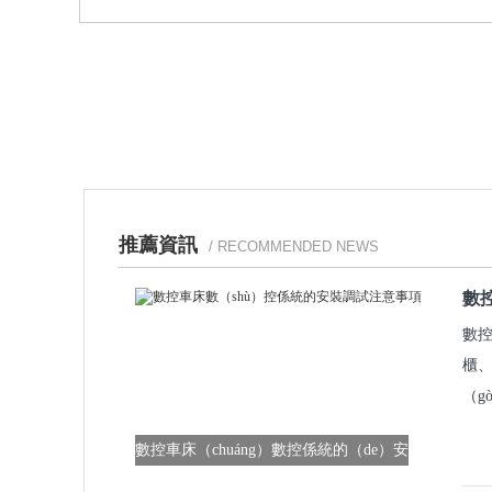
推薦資訊
/ RECOMMENDED NEWS
數
數控
櫃、
（g
數控車床（chuáng）數控係統的（de）安
裝調（diào）試注意事項