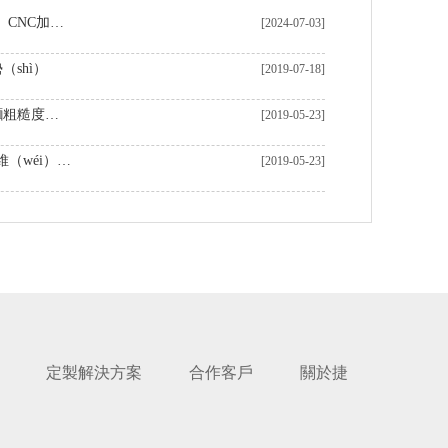
中國製造商在（zài）定製（zhì）CNC加工黃銅零件領域表現卓越
[2024-07-03]
shì）
[2019-07-18]
機器加工表麵粗糙度及影響表麵粗糙度的因素
[2019-05-23]
數控車床加工核心保（bǎo）養維（wéi）護（hù）知識
[2019-05-23]
定製解決方案
合作客戶
關於捷