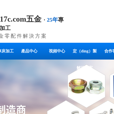
.17c.com五金
·
25年
專
加工
金零配件解決方案
車床加工
產品中心
視頻中心
定（dìng）製
合作
解決方案