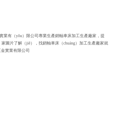
定製螺絲
精密數控車床加工
非（fēi）標螺絲
鋁件數控車床加工
精密螺絲
數控車床加工零件
com五金實業有（yǒu）限公司專業生產銷軸車床加工生產廠家，提
異形螺絲
銅件數控車床加工
g）家圖片了解（jiě），找銷軸車床（chuáng）加工生產廠家就
om五金實業有限公司