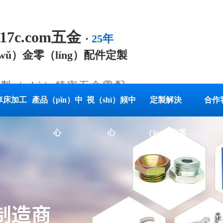
.17c.com五金
·
25年
ǔ）金零（líng）配件定製
定製（zhì）精密五金零配
車床加工
產品（pǐn）中
視（shì）頻中
定製解決
合作
心
心
（jué）方案