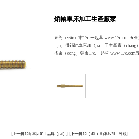
車床（chuáng）加工
精密車床加工
鋁精密螺絲
jiàn）車（chē）床加工
精密螺絲加工
台階精密螺絲
銷軸車床加工生產廠家
車床（chuáng）加工
精密鋁件加（jiā）工（gōng）
銅精密螺絲
東莞（wǎn）市17c.一起草 www.17c.
銷軸車床加工
精密銅件加工
異形精密螺絲
（tí）供銷軸車床加（jiā）工生產廠（chǎn
找東（dōng）莞市17c.一起草 www.17c.c
[上一個:銷軸車床加工品牌（pái）]
[下一個:銷（xiāo）軸車床加工外觀]