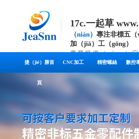
17c.一起草 www
（nián）
專注非標五（w
加（jiā）工（gōng）
專業提供（gòng）
件解決方案（àn）
捷（jié）勝首
CNC加工
精密螺絲
數控
頁