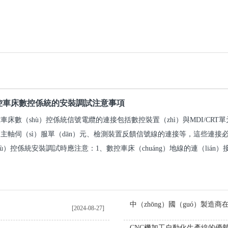
控車床數控係統的安裝調試注意事項
車床數（shù）控係統信號電纜的連接包括數控裝置（zhì）與MDI/CRT
主軸伺（sì）服單（dān）元、檢測裝置反饋信號線的連接等，這些連接必
hù）控係統安裝調試時應注意：1、數控車床（chuáng）地線的連（lián）
[2024-08-27]
CNC機加工自動化生產線的優