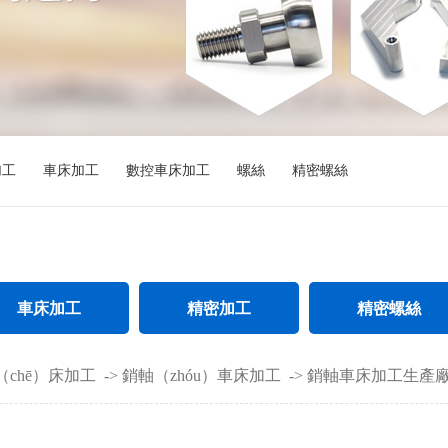
加工
車床加工
數控車床加工
螺絲
精密螺絲
車床加工
精密加工
精密螺絲
不鏽鋼件車床加工
精密CNC加工
不鏽鋼精密螺絲
（chē）床加工
->
銷軸（zhóu）車床加工
->
銷軸車床加工生產
螺母車床加工
精密不（bú）鏽鋼件（jiàn）加工
加長精密螺絲