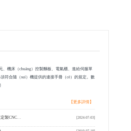
單元、機床（chuáng）控製麵板、電氣櫃、進給伺服單
須符合隨（suí）機提供的連接手冊（cè）的規定。數
接
【更多詳情】
中（zhōng）國（guó）製造商在定製CNC加工黃銅（tóng）零件領域（yù）表現卓越
[2024-07-03]
勢