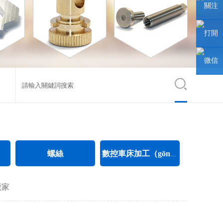
聯係人
關注
微信
打開
（xìn）
手機網
微信
公眾號
站
小
（xiǎo）
程序
螺絲
數控車床加工（gōng）
電氣螺絲
CNC數控車床加工
廠家
電子螺絲
不鏽鋼件數控車床加工