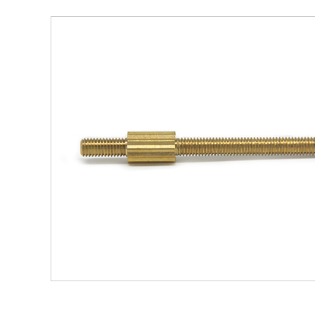
安全設備配件CNC加工
螺柱
不（bú）鏽鋼（gāng）件CNC加工
鋁件（
鋁件CNC加工
銅件
銅件CNC加工