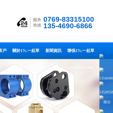
0769-83315100
135-4690-6866
客戶
關於17c.一起草
新聞資訊
聯係17c.一起草
www.17c.com
www.17c.com
1354690
1352855
微信