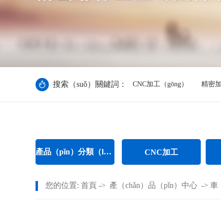
搜索（suǒ）關鍵詞：
CNC加工（gōng）
精密
產品（pǐn）分類（lèi）
CNC加工
CNC電腦鑼加工
您的位置:
首頁
->
產（chǎn）品（pǐn）中心
->
車
CNC長軸加（jiā）工