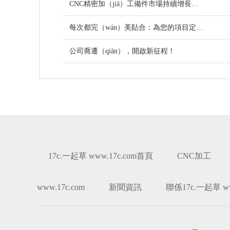
CNC精密加（jiā）工備件市場持續增長（zhǎng），技術創新引領行業未來
每次都完（wán）美貼合：為您的項目定製螺絲
公司喬遷（qiān），開啟新征程！
17c.一起草 www.17c.com首頁
CNC加工
www.17c.com
新聞資訊
聯係17c.一起草 ww