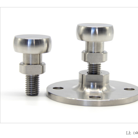
安（ān）全設備配件CNC加工
螺柱車床
不鏽鋼件CNC加工
鋁件車床
鋁件CNC加工
銅件車床
銅件CNC加工
銷軸車（chē
[上（s