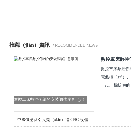
推薦（jiàn）資訊
/ RECOMMENDED NEWS
數控車床數控
數控車床數控係統信
電氣櫃（guì）
（suí）機提供
數控車床數控係統的安裝調試注意（yì）
事項
中國供應商引入先（xiān）進 CNC 設備，提升定製金屬零件品質