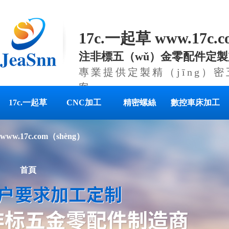
17c.一起草 www.17c
注非標五（wǔ）金零配件定製
專業提供定製精（jīng）
案
17c.一起草
CNC加工
精密螺絲
數控車床加工
www.17c.com（shèng）
首頁