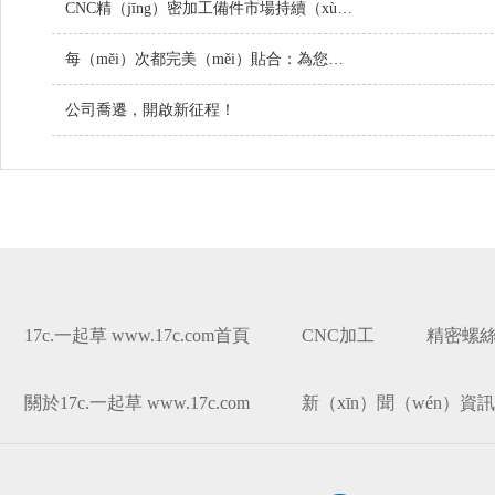
CNC精（jīng）密加工備件市場持續（xù）增（zēng）長，技術創新引（yǐn）領行業未來
每（měi）次都完美（měi）貼合：為您的（de）項目定製螺絲
公司喬遷，開啟新征程！
17c.一起草 www.17c.com首頁
CNC加工
精密螺絲
關於17c.一起草 www.17c.com
新（xīn）聞（wén）資訊