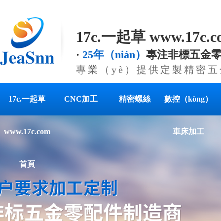
17c.一起草 www.17c
·
25年（nián）
專注非標五金
專業（yè）提供定製精密
17c.一起草
CNC加工
精密螺絲
數控（kòng）
www.17c.com
車床加工
首頁