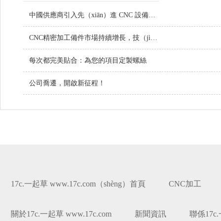
中國供應商引入先（xiān）進 CNC 設備，提升定製（zhì）金屬零件品質
CNC精密加工備件市場持續增長，技（jì）術創新引領行業（yè）未來
每次都完美貼合：為您的項目定製螺絲
公司喬遷，開啟新征程！
17c.一起草 www.17c.com（shèng）首頁
CNC加工
關於17c.一起草 www.17c.com
新聞資訊
聯係17c.