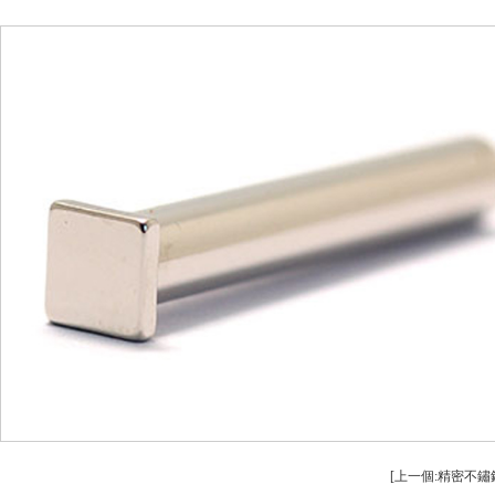
安（ān）全設備配件CNC加工
螺（luó）柱車（
不（bú）鏽鋼件CNC加工
鋁件車（chē）床（
鋁件CNC加工
銅件車床加工（g
銅件CNC加工
銷軸車床加工（g
[上一個:精密不鏽鋼