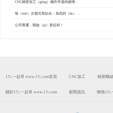
CNC精密加工（gōng）備件市場持續增長，技術創新引領行（háng）業未（wèi）來
每（měi）次都完美貼合：為您的（de）項目定（dìng）製螺絲
公司喬遷，開啟（qǐ）新征程！
17c.一起草 www.17c.com首頁
CNC加工
精密螺
關於17c.一起草 www.17c.com
新聞資訊
聯係17c.