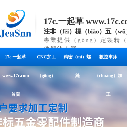
17c.一起草 www.17c
注非（fēi）標（biāo）五（
專業提供（gòng）定製精（
件解決方案
17c.一起草
CNC加工
精密（mì）螺
數控車床
www.17c.com
（gōng）
絲
（chuáng）加
首頁
工