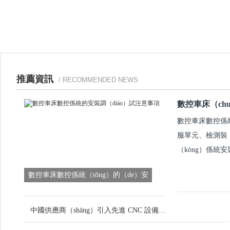
推薦資訊
/ RECOMMENDED NEWS
數控車床（ch
數控車床數控係統
服單元、檢測裝（
（kòng）係統
數控車床數控係統（tǒng）的（de）安
（ān）裝調試注意事項
中國供應商（shāng）引入先進 CNC 設備，提升定製金屬零件品質