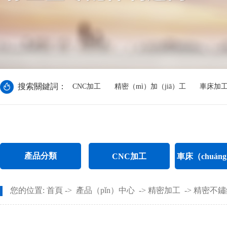
搜索關鍵詞：
CNC加工
精密（mì）加（jiā）工
車床加
產品分類
CNC加工
車床（chuáng）加（j
CNC電（diàn）腦鑼加工
不鏽鋼件車床加（
您的位置:
首頁
->
產品（pǐn）中心
->
精密加工
->
精密不鏽
CNC長軸加工
螺母車床