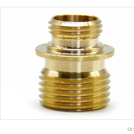
安全設（shè）備配（pèi）件CNC加工
螺柱車床
不（bú）鏽鋼（gāng）件CNC加工
鋁件車床（chuá
鋁件CNC加（jiā）工
銅（tóng）件車床
銅件CNC加工
銷軸（zhóu）
[上