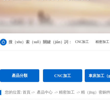
搜（sōu）索（suǒ）關鍵（jiàn）詞：
CNC加工
精密加工
產品分類
CNC加工
車床加工（g
CNC電腦鑼加（jiā）工
不鏽鋼件車
您的位置:
首頁
->
產品中心
->
精密加工
->
精（jīng）密銅
CNC長軸加工
螺母車床