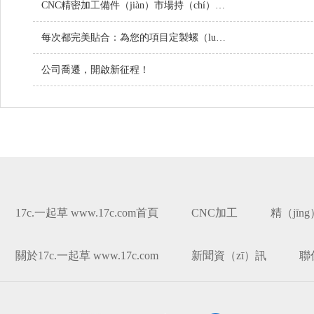
CNC精密加工備件（jiàn）市場持（chí）續增長，技術創新引領行業未來
每次都完美貼合：為您的項目定製螺（luó）絲（sī）
公司喬遷，開啟新征程！
17c.一起草 www.17c.com首頁
CNC加工
精（jīn
關於17c.一起草 www.17c.com
新聞資（zī）訊
聯係