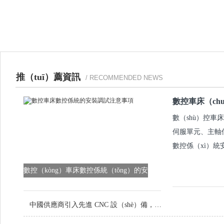
推（tuī）薦資訊
/ RECOMMENDED NEWS
數控車床（ch
數（shù）控車
伺服單元、主軸伺
數控係（xì）
數控（kòng）車床數控係統（tǒng）的安
裝調試注意事項
中國供應商引入先進 CNC 設（shè）備，提升定製金屬零件品質