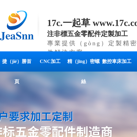
17c.一起草 www.17c
注非標五金零配件定製加工
專業提供（gòng）定製精密
件解決方案
捷（jié）勝首
CNC加工
精（jīng）密螺
數控車床加工
頁
絲