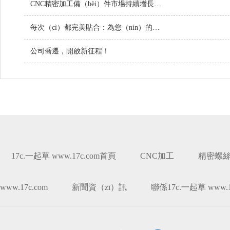
CNC精密加工備（bèi）件市場持續增長，技術創（chuàng）新引領行業未來
每次（cì）都完美貼合：為您（nín）的項目定製螺絲
公司喬遷，開啟新征程！
17c.一起草 www.17c.com首頁
CNC加工
精密螺
www.17c.com
新聞資（zī）訊
聯係17c.一起草 www.1