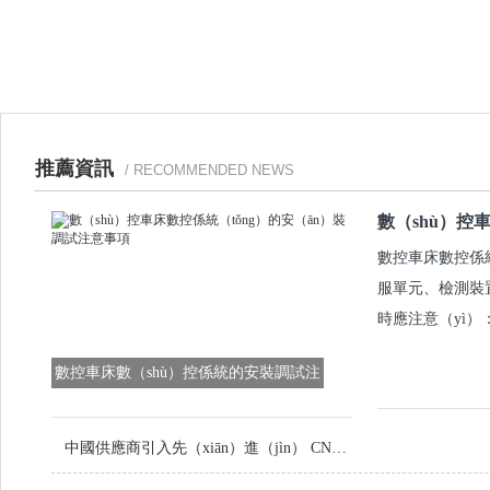
推薦資訊
/ RECOMMENDED NEWS
數（shù）控
數控車床數控係統
服單元、檢測裝置
時應注意（yì）
數控車床數（shù）控係統的安裝調試注
意事項（xiàng）
中國供應商引入先（xiān）進（jìn） CNC 設備，提升定製金屬零件品質