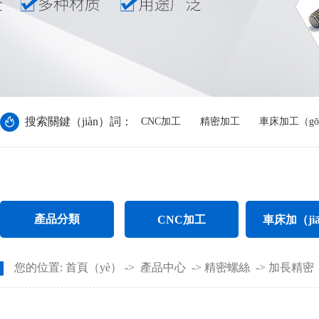
搜索關鍵（jiàn）詞：
CNC加工
精密加工
車床加工（gō
產品分類
CNC加工
車床加（ji
CNC電腦鑼加工
不鏽鋼件車床加工（
您的位置:
首頁（yè）
->
產品中心
->
精密螺絲
->
加長精密
CNC長（zhǎng）軸加工
螺母車床