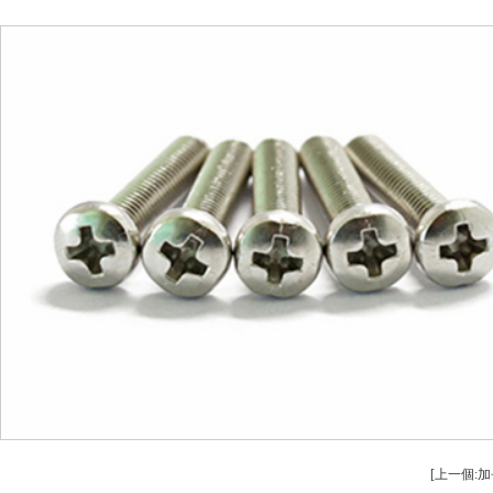
安全設備配件CNC加工
螺柱（zhù）
不鏽鋼件（jiàn）CNC加工
鋁（lǚ）件車床（c
鋁（lǚ）件CNC加工
銅件車床
銅件CNC加（jiā）工
銷軸（zhóu）
[上一個: