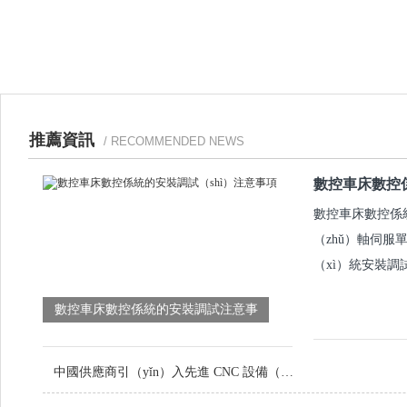
推薦資訊
/ RECOMMENDED NEWS
數控車床數控係
數控車床數控係統
（zhǔ）軸伺服
（xì）統安裝調
數控車床數控係統的安裝調試注意事
（shì）項
中國供應商引（yǐn）入先進 CNC 設備（bèi），提升定製金屬零件品質