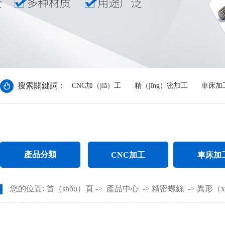
搜索關鍵詞：
CNC加（jiā）工
精（jīng）密加工
車床加
產品分類
CNC加工
車床加
CNC電腦鑼加工（gōng）
不鏽（xiù）鋼
您的位置:
首（shǒu）頁
->
產品中心
->
精密螺絲
->
異形（x
CNC長（zhǎng）軸加工
螺母車床（chuá