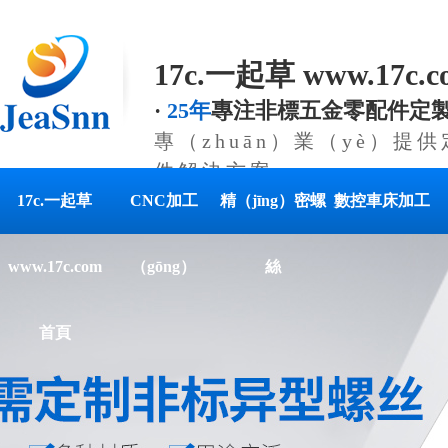
17c.一起草 www.17c
·
25年
專注非標五金零配件定
專（zhuān）業（yè）提
件解決方案
17c.一起草
CNC加工
精（jīng）密螺
數控車床加工
www.17c.com
（gōng）
絲
首頁