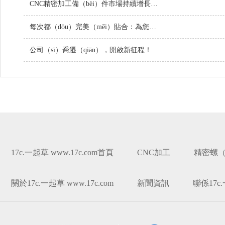
CNC精密加工備（bèi）件市場持續增長，技術創新引領行業未來（lái）
每次都（dōu）完美（měi）貼合：為您的項目定製螺絲
公司（sī）喬遷（qiān），開啟新征程！
17c.一起草 www.17c.com首頁
CNC加工
精密螺（
關於17c.一起草 www.17c.com
新聞資訊
聯係17c.