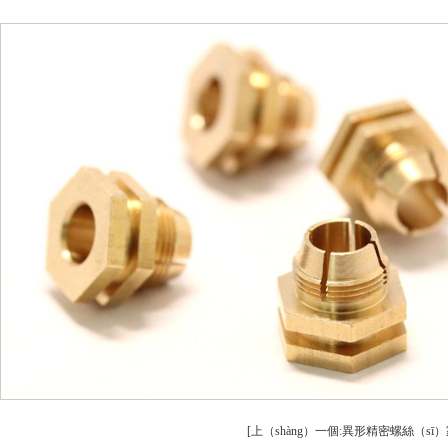
安全設（shè）備配件CNC加工
螺柱車床
不鏽鋼（gāng）件（jiàn）CNC加工
鋁（lǚ）件車床（c
鋁件CNC加工
銅件（jiàn）
銅件CNC加工
銷軸車床（chuá
[上（shàng）一個:異形精密螺絲（sī）