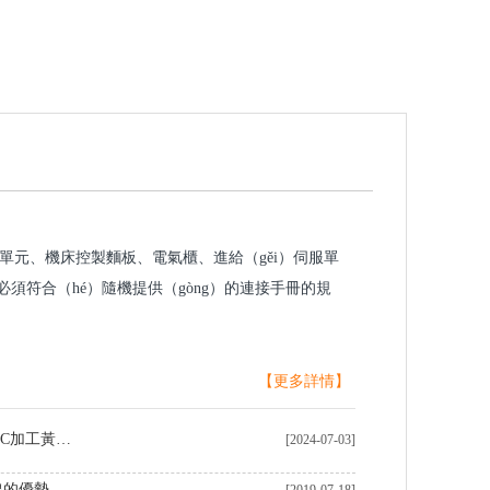
RT單元、機床控製麵板、電氣櫃、進給（gěi）伺服單
必須符合（hé）隨機提供（gòng）的連接手冊的規
【更多詳情】
中（zhōng）國製造商在定製CNC加工黃銅零件領域表現卓越
[2024-07-03]
線的優勢