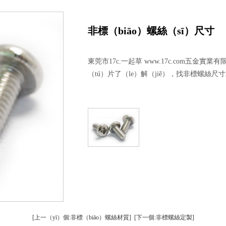
螺柱車床加工
精密車床加工（gōng）
鋁（lǚ）精密螺絲
件（jiàn）車床加工
精密螺絲加工
台階（jiē）精密螺絲
非標（biāo）螺絲（sī）尺寸
銅件車床加工
精密（mì）鋁件加（jiā）工
銅精密螺絲
東莞市17c.一起草 www.17c.com五金
銷軸車床加工
精密銅件加工
異形精密螺絲（sī）
（tú）片了（le）解（jiě），找非標螺絲尺寸就
[上一（yī）個:非標（biāo）螺絲材質]
[下一個:非標螺絲定製]