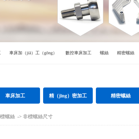
工
車床加（jiā）工（gōng）
數控車床加工
螺絲
精密螺絲
車床加工
精（jīng）密加工
精密螺絲
不鏽鋼件車床加工
精密CNC加工
不鏽鋼精密螺絲
標螺絲
->
非標螺絲尺寸
ng）
螺母車床加工
精密不（bú）鏽鋼件加工
加長精密螺絲