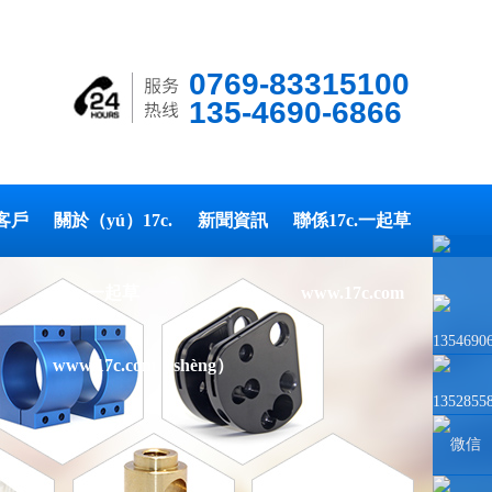
0769-83315100
135-4690-6866
客戶
關於（yú）17c.
新聞資訊
聯係17c.一起草
一起草
www.17c.com
1354690
www.17c.com（shèng）
1352855
微信