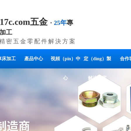
.17c.com五金
·
25年
專
加工
製精密五金零配件解決方案
車床加工
產品中心
視頻（pín）中
定（dìng）製
合作
心
解決方案