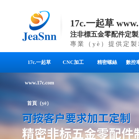
17c.一起草 www
注非標五金零配件定製
專業（yè）提供定
17c.一起草
CNC加工
精密螺絲
數控
www.17c.com
首頁（yè）