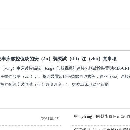
控車床數控係統的安（ān）裝調試（shì）注（zhù）意事項
（kòng）車床數控係統（tǒng）信號電纜的連接包括數控裝置與MDI/C
主軸伺服單（dān）元、檢測裝置反饋信號線的連接等，這些（xiē）連接
數控係統安裝調試（shì）時應注意：1、數控車床地線的連接
[2024-08-27]
CNC機加（jiā）工自動化生產