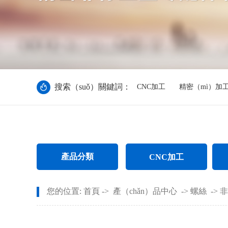
搜索（suǒ）關鍵詞：
CNC加工
精密（mì）加
產品分類
CNC加工
CNC電腦鑼加工
您的位置:
首頁
->
產（chǎn）品中心
->
螺絲
->
非
CNC長軸（zhóu）加（jiā）工（gō