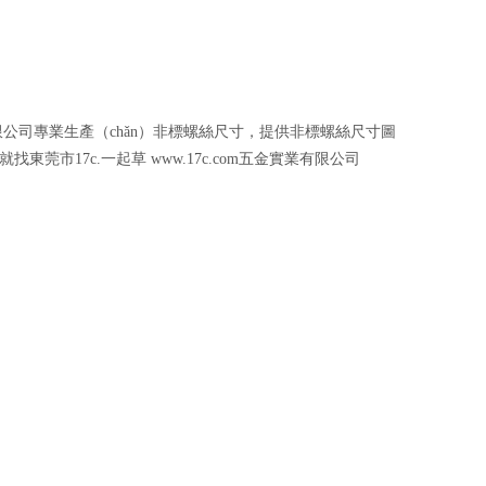
定製螺絲
精密（mì）數控車床加工（gōng）
非標螺絲
鋁件數控車床加工
精密螺絲（sī）
數控車床加工零件
實業有限公司專業生產（chǎn）非標螺絲尺寸，提供非標螺絲尺寸圖
異形螺絲
銅（tóng）件數控車（chē）床加工
找東莞市17c.一起草 www.17c.com五金實業有限公司