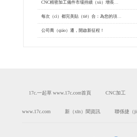
CNC精密加工備件市場持續（xù）增長，技術創新引領行業未來
每次（cì）都完美貼（tiē）合：為您的項目定製（zhì）螺絲
公司喬（qiáo）遷，開啟新征程！
17c.一起草 www.17c.com首頁
CNC加工
www.17c.com
新（xīn）聞資訊
聯係捷（j