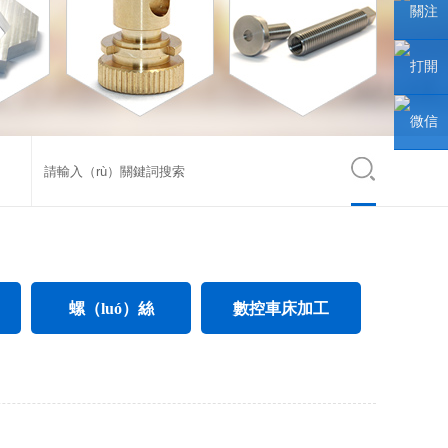
聯係人
關注
微信公
打開
眾號
手機網
微信
站
小程序
螺（luó）絲
數控車床加工
電氣螺絲
CNC數控車床加工
電子螺絲
不鏽鋼件數控車（chē）床加工