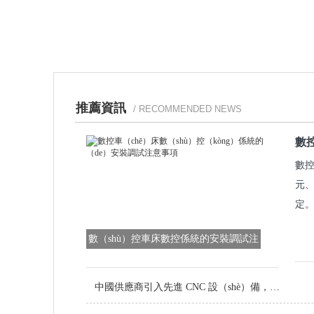
推薦資訊
/ RECOMMENDED NEWS
數
數控
元、
定。
數（shù）控車床數控係統的安裝調試注
意事（shì）項
中國供應商引入先進 CNC 設（shè）備，提升定製金屬零件品質（zhì）