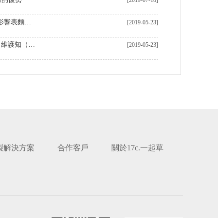
[2019-07-18]
機器加工表麵粗糙（cāo）度及影響表麵粗糙度的因素
[2019-05-23]
數控車床加工核心保養（yǎng）維護知（zhī）識
[2019-05-23]
製解決方案
合作客戶
關於17c.一起草