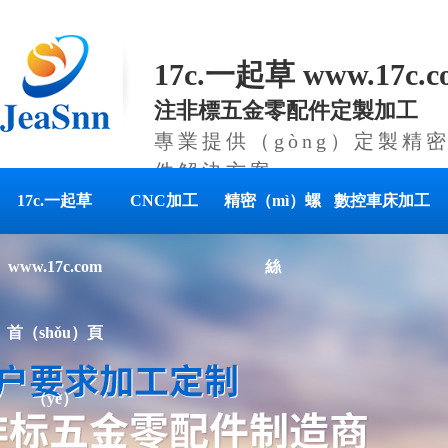
17c.一起草 www.17c
注非標五金零配件定製加工
專業提供（gòng）定製精
件解決方案
17c.一起草
CNC加工
精密（mì）螺
數控車床加工
www.17c.com
絲
首（shǒu）頁
（yè）