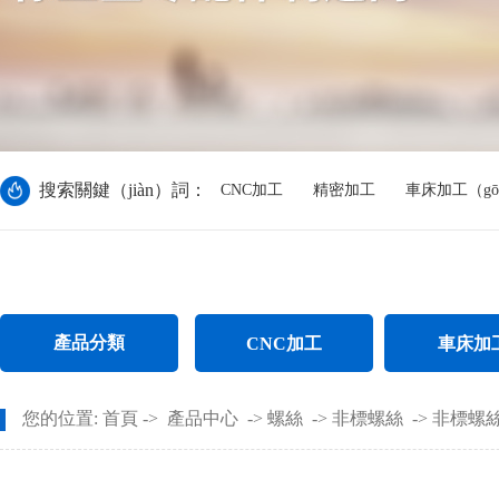
搜索關鍵（jiàn）詞：
CNC加工
精密加工
車床加工（gō
產品分類
CNC加工
車床加
CNC電腦鑼加工
不鏽鋼件車
您的位置:
首頁
->
產品中心
->
螺絲
->
非標螺絲
->
非標螺
CNC長軸加工
螺母車床加（j