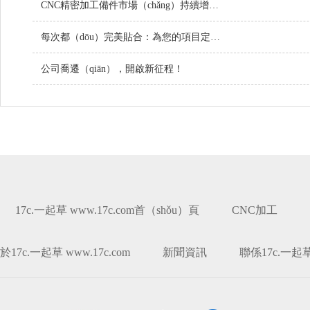
CNC精密加工備件市場（chǎng）持續增長，技（jì）術創新引領行業未來
每次都（dōu）完美貼合：為您的項目定製螺絲
公司喬遷（qiān），開啟新征程！
17c.一起草 www.17c.com首（shǒu）頁
CNC加工
於17c.一起草 www.17c.com
新聞資訊
聯係17c.一起草 