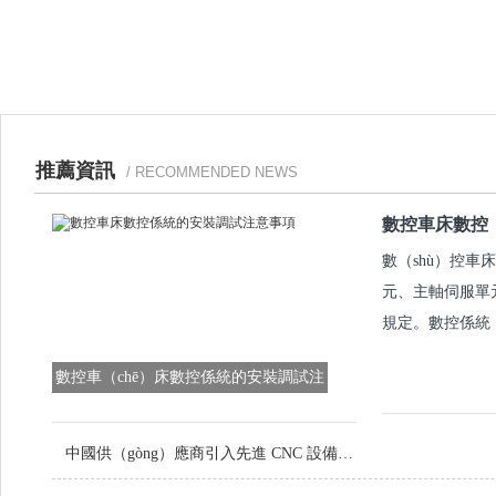
推薦資訊
/ RECOMMENDED NEWS
數控車床數控（
數（shù）控車
元、主軸伺服單元
規定。數控係統（
數控車（chē）床數控係統的安裝調試注
（zhù）意事項
中國供（gòng）應商引入先進 CNC 設備，提升定製（zhì）金屬零（líng）件品質