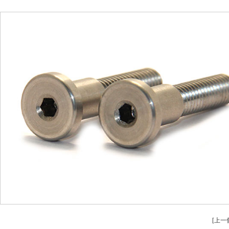
安全設備配件（jiàn）CNC加工
螺（luó）柱
不鏽鋼件CNC加工
鋁（lǚ）件車
鋁件CNC加工
銅件車床
銅件CNC加工
銷軸車床加工（g
[上一