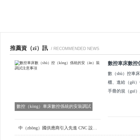
推薦資（zī）訊
/ RECOMMENDED NEWS
數控車床數控
數（shù）控車
櫃、進給（gěi
手冊的規（guī
數控（kòng）車床數控係統的安裝調試
注意事項
中（zhōng）國供應商引入先進 CNC 設備，提升定製金屬零件品質