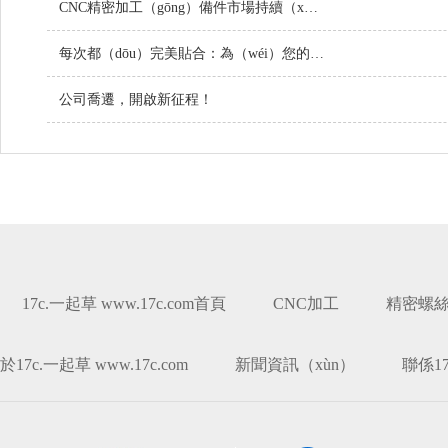
CNC精密加工（gōng）備件市場持續（xù）增長，技術創（chuàng）新引領行業未來
每次都（dōu）完美貼合：為（wéi）您的項目定製螺（luó）絲
公司喬遷，開啟新征程！
17c.一起草 www.17c.com首頁
CNC加工
精密螺
於17c.一起草 www.17c.com
新聞資訊（xùn）
聯係17