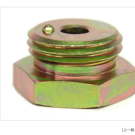
安全設備配（pèi）件CNC加工
螺（luó）柱
不鏽鋼件CNC加工
鋁件車床
鋁件（jiàn）CNC加工
銅件車床加工（g
銅件CNC加工（gōng）
銷軸車床
[上一個