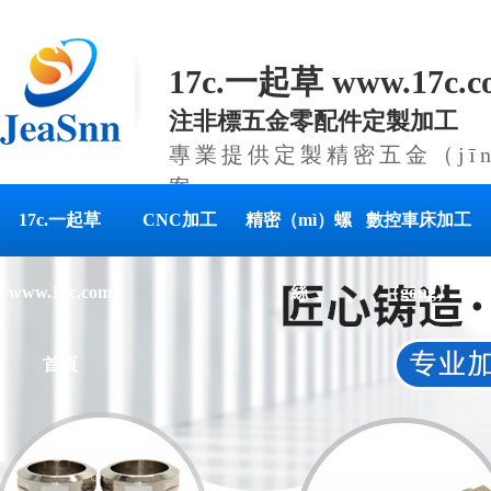
17c.一起草 www.17c
注非標五金零配件定製加工
專業提供定製精密五金（jī
案
17c.一起草
CNC加工
精密（mì）螺
數控車床加工
www.17c.com
絲
（gōng）
首頁