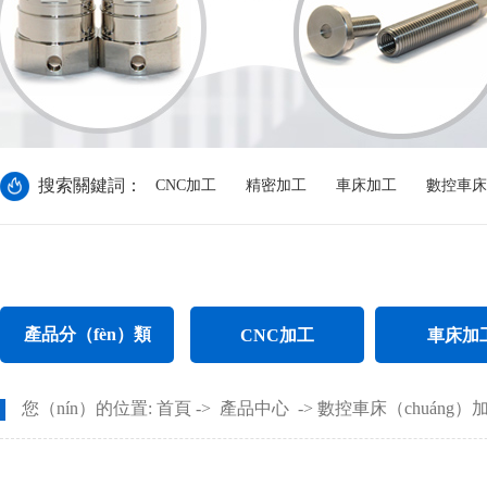
搜索關鍵詞：
CNC加工
精密加工
車床加工
數控車床
產品分（fèn）類
CNC加工
車床加
CNC電腦鑼加工
不鏽鋼件車
您（nín）的位置:
首頁
->
產品中心
->
數控車床（chuáng）
CNC長軸加工
螺母車床