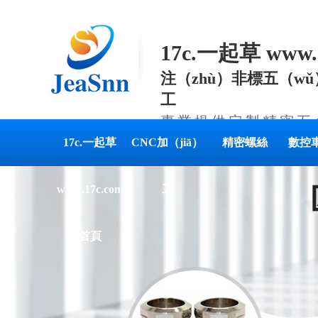
17c.一起草 www
注（zhù）非標五（wǔ
工
專業提供定製精密五
17c.一起草
CNC加（jiā）
精密螺絲
數控
www.17c.com
工
首頁