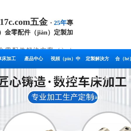
.17c.com五金
·
25年
專
）金零配件（jiàn）定製加
金零配件解決方案（àn）
車床加工
產品中心
視頻（pín）中
定製解決方
合（h
（xīn）
（zhōng）心
（fāng）案
（àn）