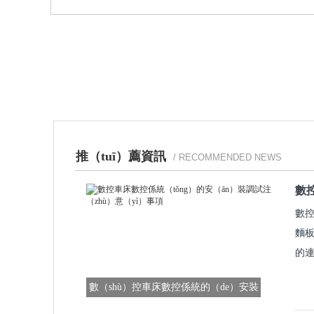
推（tuī）薦資訊
/ RECOMMENDED NEWS
數
數控
麵板
的連
數（shù）控車床數控係統的（de）安裝
調試注意事（shì）項