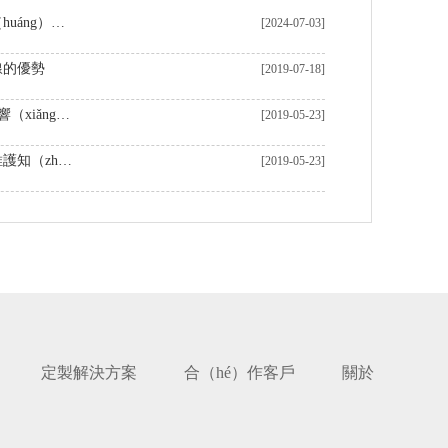
中國製造商在定製CNC加工黃（huáng）銅零件領域表現卓越
[2024-07-03]
線的優勢
[2019-07-18]
機（jī）器加工表麵粗糙度及影響（xiǎng）表麵（miàn）粗糙度的（de）因素
[2019-05-23]
數控車床加（jiā）工核心保養維護知（zhī）識
[2019-05-23]
定製解決方案
合（hé）作客戶
關於