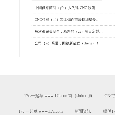
中國供應商引（yǐn）入先進 CNC 設備，提升定製金屬零件品質
CNC精密（mì）加工備件市場持續增長，技術創新引領行業未來（lái）
每次都完美貼合：為您的（de）項目定製螺絲
公司（sī）喬遷，開啟新征程（chéng）！
17c.一起草 www.17c.com首（shǒu）頁
CNC
17c.一起草 www.17c.com
新聞資訊
聯係17