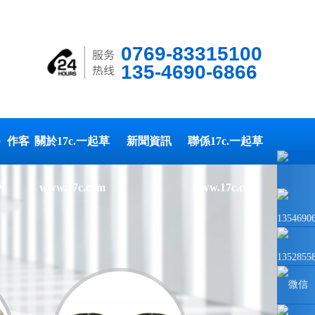
0769-83315100
135-4690-6866
é）作客
關於17c.一起草
新聞資訊
聯係17c.一起草
戶
www.17c.com
www.17c.com
1354690
1352855
微信