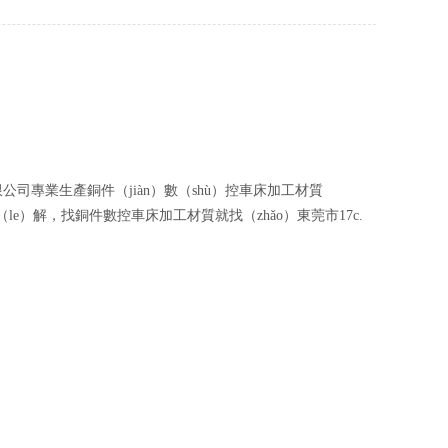
電子螺絲
不鏽鋼件數（shù）控車床加工
定製螺絲（sī）
精（jīng）密數控車床加工
非（fēi）標螺絲
鋁件數控車床加工
精密螺絲
數控車床加工零件（jiàn）
業有限公司專業生產銅件（jiàn）數（shù）控車床加工材質
異形螺（luó）絲（sī）
銅件數（shù）控車床加工
le）解，找銅件數控車床加工材質就找（zhǎo）東莞市17c.