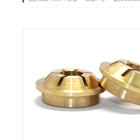
CNC長軸加工
安全設備配件CNC加工
螺柱車
不（bú）鏽鋼件CNC加工
鋁件CNC加工
銅件（jiàn）CNC加工