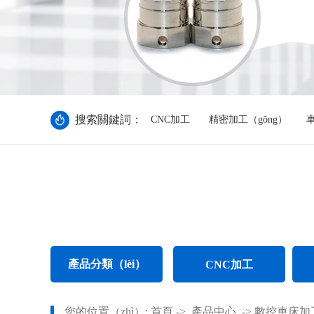
搜索關鍵詞：
CNC加工
精密加工（gōng）
車
產品分類（lèi）
CNC加工
CNC電腦鑼加工
您的位置（zhì）:
首頁
->
產品中心
->
數控車床加