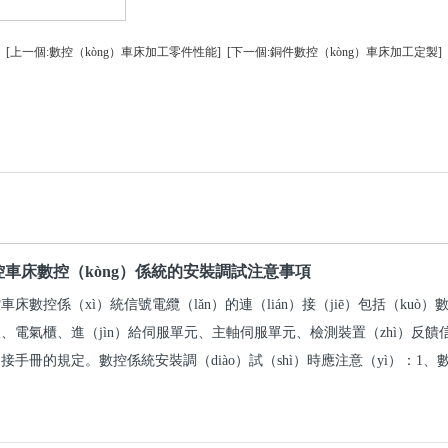
[上一個:數控（kòng）車床加工零件性能]
[下一個:銅件數控（kòng）車床加工定製]
控車床數控（kòng）係統的安裝調試注意事項
車床數控係（xì）統信號電纜（lǎn）的連（lián）接（jiē）包括（kuò）數
、電氣櫃、進（jìn）給伺服單元、主軸伺服單元、檢測裝置（zhì）反饋
接手冊的規定。數控係統安裝調（diào）試（shì）時應注意（yì）：1、數