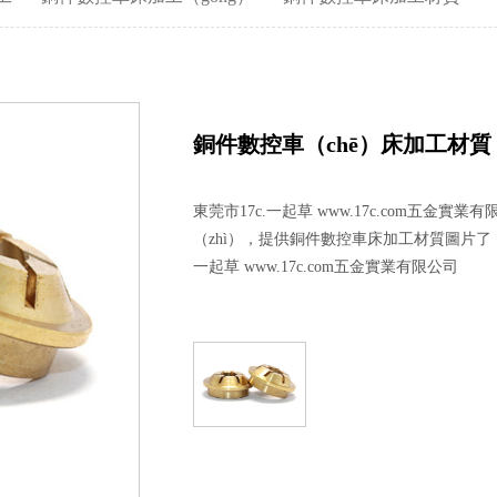
螺母車床加工
精密不鏽鋼件加工
加長精密螺絲（sī）
床（chuáng）加工（gōng）
精密車（chē）床加工
鋁精密螺絲
鋁件車床加工
精（jīng）密螺（luó）絲加工
台階精密螺絲
銅件數控車（chē）床加工材質
銅件車床加（jiā）工
精密鋁件加工
銅精密螺絲
東莞市17c.一起草 www.17c.com五金實
銷軸車床加工
精密銅（tóng）件加工
異形精密螺絲
（zhì），提供銅件數控車床加工材質圖片了（
一起草 www.17c.com五金實業有限公司