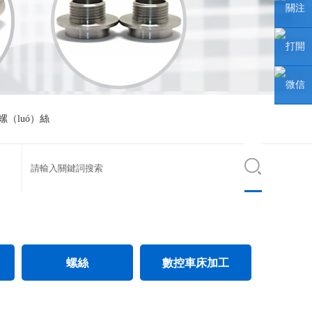
聯係人
關注
（zhù）
打開
微信公
（kāi）
微信
螺（luó）絲
眾號
手機網
小程序
站
螺絲
數控車床加工
絲
電（diàn）氣螺絲
CNC數控車床加工（gōng）