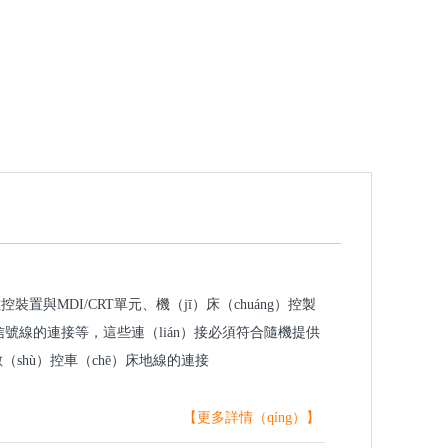
控裝置與MDI/CRT單元、機（jī）床（chuáng）控製
信號線的連接等，這些連（lián）接必須符合隨機提供
（shù）控車（chē）床地線的連接
【更多詳情（qíng）】