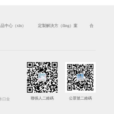
品中心（xīn）
定製解決方（fāng）案
合
聯係人二維碼
公眾號二維碼
水口金