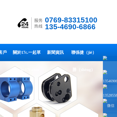
0769-83315100
135-4690-6866
客戶
關於17c.一起草
新聞資訊
聯係捷（jié）
www.17c.com
勝（shèng）
1354690
1352855
微信