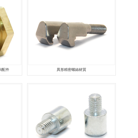
螺絲
定製（zhì）螺絲
精密數控車床加工
非標螺絲
鋁件數控車床加工
精密螺絲
數控車（chē）床加工零件
異形（xíng）螺絲
銅件數（shù）控車床加工（gōng）
銅配件
異形精密螺絲材質