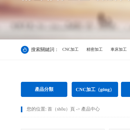
搜索關鍵詞：
CNC加工
精密加工
車床加工
產品分類
CNC加工（gōng）
CNC電腦鑼加工
不鏽（
您的位置:
首（shǒu）頁
->
產品中心
CNC長軸加（jiā）工（gōng）