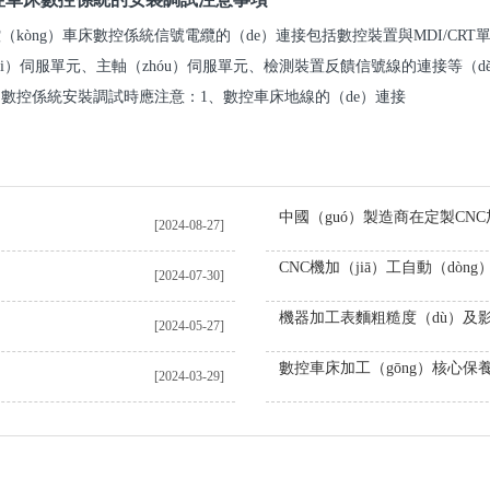
（kòng）車床數控係統信號電纜的（de）連接包括數控裝置與MDI/CRT單
ěi）伺服單元、主軸（zhóu）伺服單元、檢測裝置反饋信號線的連接等（
數控係統安裝調試時應注意：1、數控車床地線的（de）連接
[2024-08-27]
[2024-07-30]
[2024-05-27]
數控車床加工（gōng）核心保
[2024-03-29]