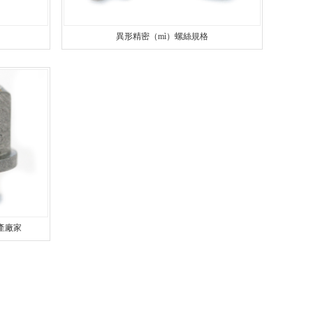
異形精密（mì）螺絲規格
）產廠家