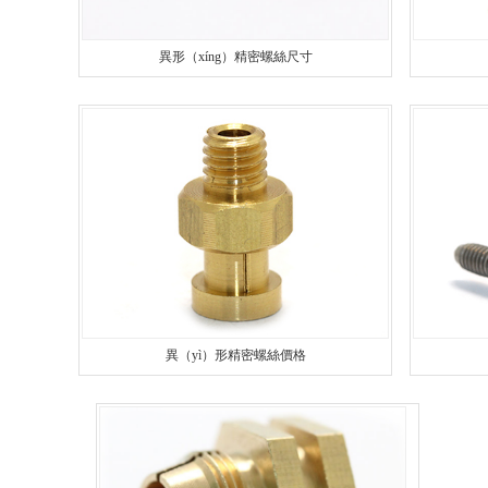
異形（xíng）精密螺絲尺寸
異（yì）形精密螺絲價格