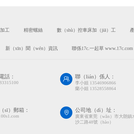
C加工
精密螺絲
數（shù）控車床加（jiā）工
產
新（xīn）聞（wén）資訊
聯係17c.一起草 www.17c.com
電話：
聯（lián）係人：
83315100
李小姐 13546906866
蘭小姐 13528558864
（sī）郵箱：
公司地（dì）址：
00s1.com
廣東省東莞（wǎn）市大朗鎮
沙二路48號（hào）