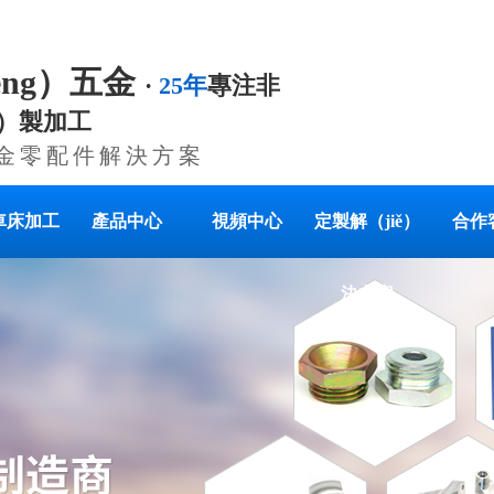
èng）五金
·
25年
專注非
g）製加工
金零配件解決方案
車床加工
產品中心
視頻中心
定製解（jiě）
合作
決方案