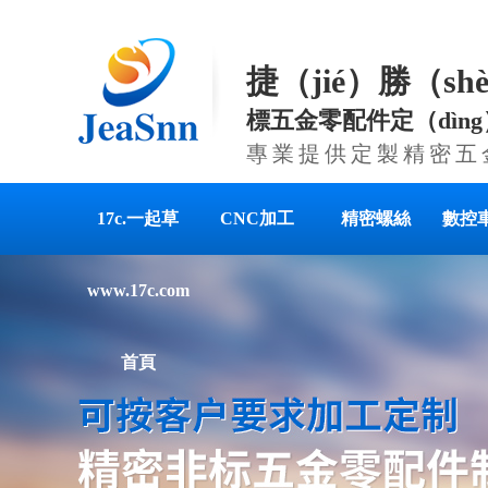
捷（jié）勝（sh
標五金零配件定（dìn
專業提供定製精密五
17c.一起草
CNC加工
精密螺絲
數控
www.17c.com
首頁