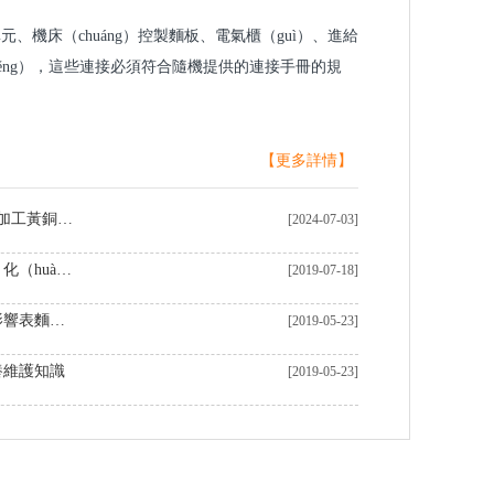
元、機床（chuáng）控製麵板、電氣櫃（guì）、進給
děng），這些連接必須符合隨機提供的連接手冊的規
【更多詳情】
中國（guó）製造商在定製CNC加工黃銅零件領域表現卓越
[2024-07-03]
CNC機加（jiā）工自動（dòng）化（huà）生產線的優勢（shì）
[2019-07-18]
機器加工表麵粗糙度（dù）及影響表麵粗糙度的因素
[2019-05-23]
養維護知識
[2019-05-23]