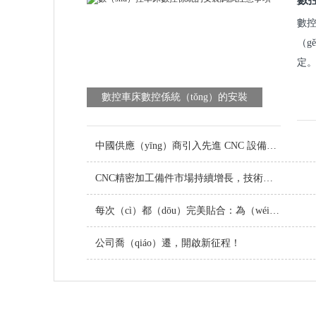
數控
（g
定。
數控車床數控係統（tǒng）的安裝
（zhuāng）調試注意事項
中國供應（yīng）商引入先進 CNC 設備（bèi），提升（shēng）定製金屬零件品質
CNC精密加工備件市場持續增長，技術創（chuàng）新引領行業未來
每次（cì）都（dōu）完美貼合：為（wéi）您的項目定製螺絲
公司喬（qiáo）遷，開啟新征程！