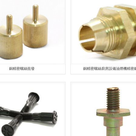
C加工
柱車（chē）床加工
精密車（chē）床加工
鋁精（jīng）密（mì）
鋁件車床加工
精密螺絲加工
台階精密螺絲（sī）
銅件車床加工
精密鋁件加工
銅精密螺絲
軸車床加工（gōng）
精密（mì）銅件（jiàn）加工
異形精密螺絲
銅精密螺絲批發
銅精密螺絲廚房設備油煙機精密