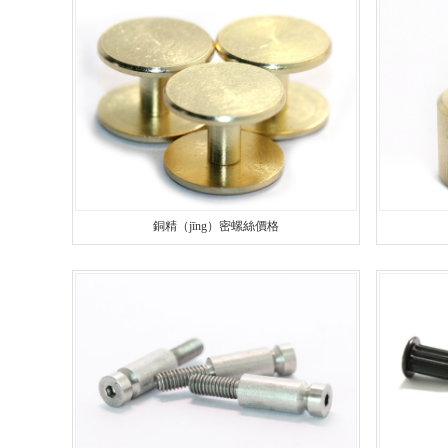
安全設（shè）備配件（jiàn）CN
螺
不鏽鋼件（jiàn）CNC加工
鋁件CNC加工（gōng）
銅件CNC加工
銷
銅精（jīng）密螺絲價格