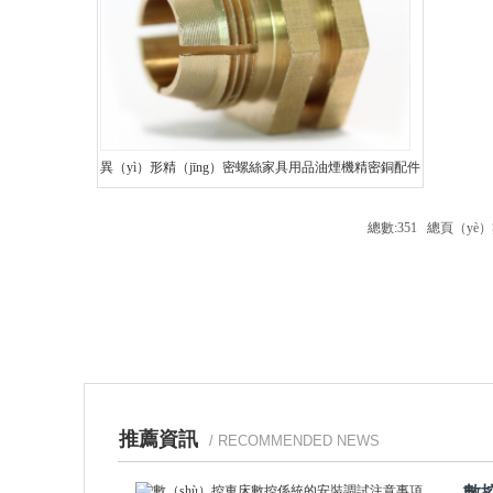
異（yì）形精（jīng）密螺絲家具用品油煙機精密銅配件
總數:351 總頁（yè）
推薦資訊
/ RECOMMENDED NEWS
數