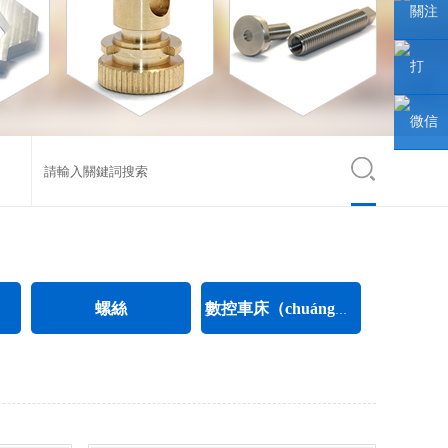
聯係人
關注
（rén）
微信
打
（xìn）
（dǎ）
微信
公眾號
開手機
小程序
網站
絲
螺絲
數控車床（chuáng）加工
電氣螺絲
CNC數控車床加工
絲
電子（zǐ）螺絲
不鏽（xiù）鋼件數控（kòng）車床加工