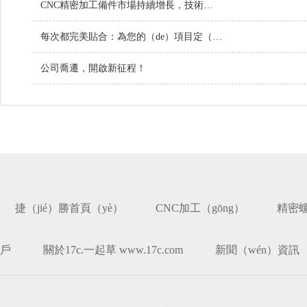
CNC精密加工備件市場持續增長，技術創新引領行業未來
每次都完美貼合：為您的（de）項目定（dìng）製螺（luó）絲
公司喬遷，開啟新征程！
捷（jié）勝首頁（yè）
CNC加工（gōng）
精密
戶
關於17c.一起草 www.17c.com
新聞（wén）資訊