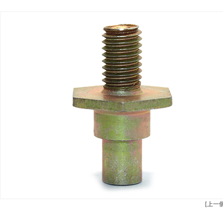
安全設備配件CNC加工
螺柱車（chē）床加
不鏽鋼（gāng）件CNC加工
鋁件車床
鋁件CNC加工
銅件車床
銅件CNC加工（gōng）
銷軸車床
[上一