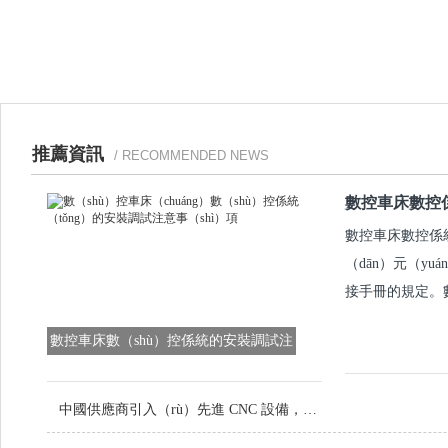
推薦資訊
/ RECOMMENDED NEWS
數控車床數控
數控車床數控係統
（dān）元（y
接手冊的規定。數
數控車床數（shù）控係統的安裝調試注
意事項（xiàng）
中國供應商引入（rù）先進 CNC 設備，提（tí）升（shēng）定製（zhì）金屬零件品質