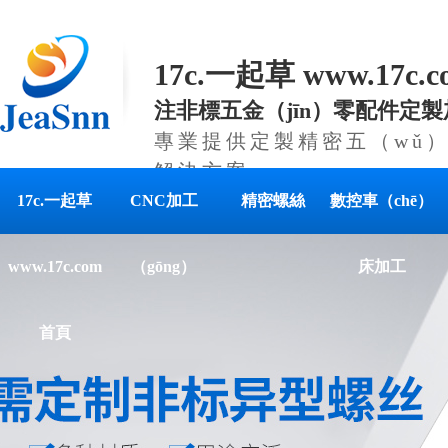
17c.一起草 www.17c
注非標五金（jīn）零配件定製
專業提供定製精密五（wǔ）
解決方案
17c.一起草
CNC加工
精密螺絲
數控車（chē）
www.17c.com
（gōng）
床加工
首頁