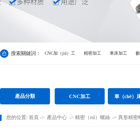
搜索關鍵詞：
CNC加（jiā）工
精密加工
車床加工
數
產品分類
CNC加工
車（chē）
CNC電腦鑼（luó）加工
不鏽鋼件車
您的位置:
首頁
->
產品中心
->
精密（mì）螺絲
->
異形精密
CNC長軸加工
螺母車床