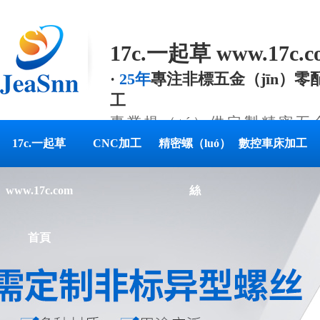
17c.一起草 www.17c
·
25年
專注非標五金（jīn）零配
工
專業提（tí）供定製精密五
決方案
17c.一起草
CNC加工
精密螺（luó）
數控車床加工
www.17c.com
絲
首頁