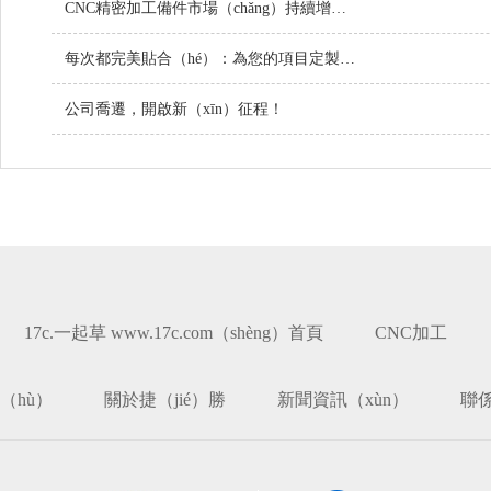
CNC精密加工備件市場（chǎng）持續增長，技術創新引（yǐn）領行業未（wèi）來
每次都完美貼合（hé）：為您的項目定製螺絲
公司喬遷，開啟新（xīn）征程！
17c.一起草 www.17c.com（shèng）首頁
CNC加工
（hù）
關於捷（jié）勝
新聞資訊（xùn）
聯係