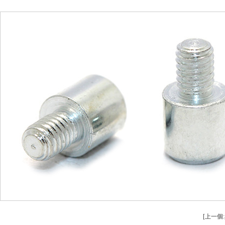
安全設備配件CNC加工
螺柱車床
不鏽鋼件（jiàn）CNC加工
鋁件車床
鋁（lǚ）件CNC加工
銅件車床
銅件CNC加（jiā）工
銷軸車（chē
[上一個