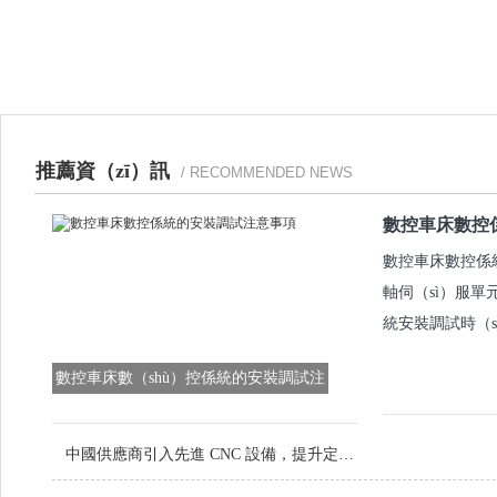
推薦資（zī）訊
/ RECOMMENDED NEWS
數控車床數控
數控車床數控係統
軸伺（sì）服單
統安裝調試時（s
數控車床數（shù）控係統的安裝調試注
意（yì）事項
中國供應商引入先進 CNC 設備，提升定（dìng）製金屬（shǔ）零（líng）件品質