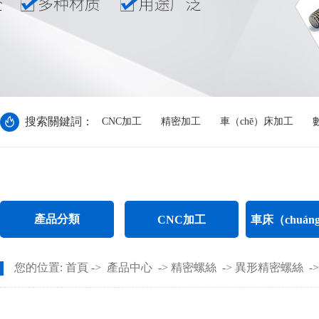
搜索關鍵詞：
CNC加工
精密加工
車（chē）床加工
產品分類
CNC加工
車床（chuá
CNC電（diàn）腦鑼加工
不（bú）鏽鋼
您的位置:
首頁
->
產品中心
->
精密螺絲
->
異形精密螺絲
-
CNC長軸（zhóu）加工（gōng）
螺母車（chē