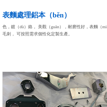
表麵處理鋁本（běn）
色，鍍（dù）鉻， 美觀（guān），耐磨性好，表麵（mi
毛刺， 可按照需求個性化定製生產。