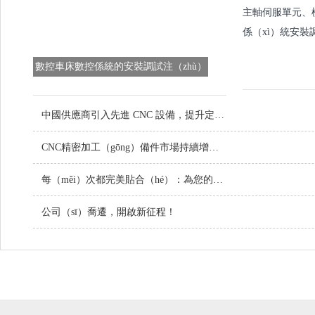
主軸伺服單元、檢
係（xì）統安裝
數控車床數控係統的安裝調試注（zhù）
意事項
中國供應商引入先進 CNC 設備，提升定製金屬零件品質
CNC精密加工（gōng）備件市場持續增長，技術（shù）創新引領行業未來
每（měi）次都完美貼合（hé）：為您的項目定製（zhì）螺絲
公司（sī）喬遷，開啟新征程！