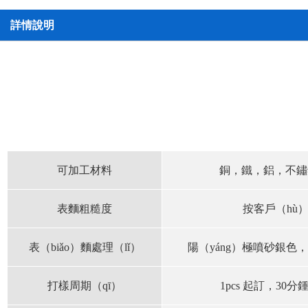
詳情說明
可加工材料
銅，鐵，鋁，不鏽
表麵粗糙度
按客戶（hù
表（biǎo）麵處理（lǐ）
陽（yáng）極噴砂銀色
打樣周期（qī）
1pcs 起訂，30