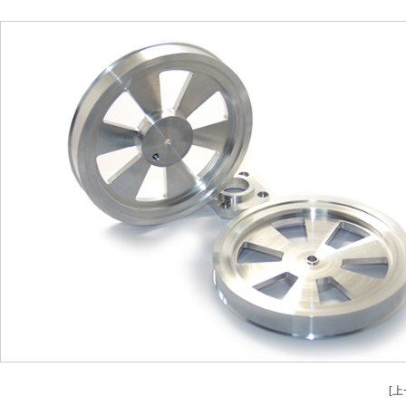
安全設備配（pèi）件CNC加工
螺柱車床
不鏽鋼件CNC加工
鋁件車床
鋁件CNC加工
銅件車床
銅件CNC加工
銷軸車床
[