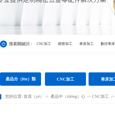
搜索關鍵詞：
CNC加工
精密加工
車床加工
數控車床
產品分（fèn）類
CNC加工
車床加
CNC電腦鑼加工
不鏽鋼件車
您的位置:
首頁（yè）
->
產品中（zhōng）心
->
CNC加工
-
CNC長軸加工
螺母車床加（j